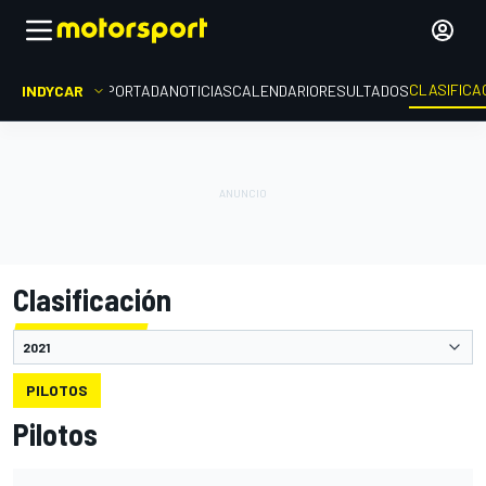
CLASIFICA
INDYCAR
PORTADA
NOTICIAS
CALENDARIO
RESULTADOS
Clasificación
PILOTOS
Pilotos