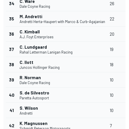
C. Ware
34
26
Dale Coyne Racing
M. Andretti
35
22
Andretti Herta-Haupert with Marco & Curb-Agajanian
C. Kimball
36
20
A.J. Foyt Enterprises
C. Lundgaard
37
19
Rahal Letterman Lanigan Racing
C. Ilott
38
18
Juncos Hollinger Racing
R. Norman
39
10
Dale Coyne Racing
S. de Silvestro
40
10
Paretta Autosport
S. Wilson
41
10
Andretti
K. Magnussen
42
7
Schmidt Peterson Motorsports