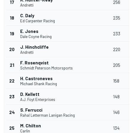
17
256
Andretti
C. Daly
18
235
Ed Carpenter Racing
E. Jones
19
233
Dale Coyne Racing
J. Hinchcliffe
20
220
Andretti
F. Rosenqvist
21
205
Schmidt Peterson Motorsports
H. Castroneves
22
158
Michael Shank Racing
D. Kellett
23
148
A.J. Foyt Enterprises
S. Ferrucci
24
146
Rahal Letterman Lanigan Racing
M. Chilton
25
134
Carlin