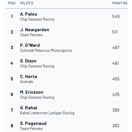
POS
PILOTO
PUNTOS
A. Palou
1
549
Chip Ganassi Racing
J. Newgarden
2
511
Team Penske
P. O'Ward
3
487
Schmidt Peterson Motorsports
S. Dixon
4
481
Chip Ganassi Racing
C. Herta
5
455
Andretti
M. Ericsson
6
435
Chip Ganassi Racing
G. Rahal
7
389
Rahal Letterman Lanigan Racing
S. Pagenaud
8
383
Team Penske