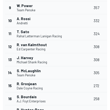
W. Power
9
357
Team Penske
A. Rossi
10
332
Andretti
T. Sato
11
324
Rahal Letterman Lanigan Racing
R. van Kalmthout
12
308
Ed Carpenter Racing
J. Harvey
13
308
Michael Shank Racing
S. McLaughlin
14
305
Team Penske
R. Grosjean
15
272
Dale Coyne Racing
S. Bourdais
16
258
A.J. Foyt Enterprises
R. Hunter-Reay