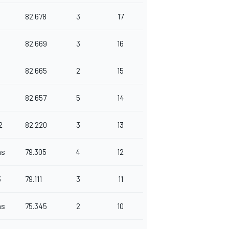
82.678
3
17
0
82.669
3
16
82.665
2
15
4
82.657
5
14
2
82.220
3
13
as
79.305
4
12
3
79.111
3
11
as
75.345
2
10