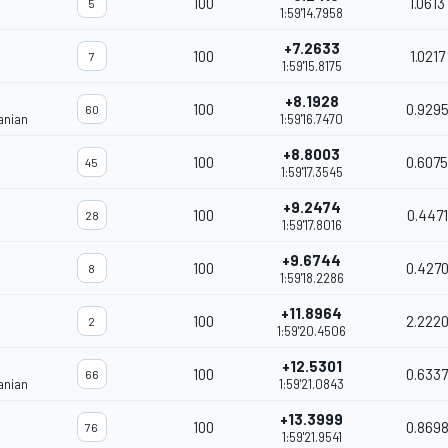
100
1.0613
5
1:59'14.7958
+7.2633
100
1.0217
7
1:59'15.8175
+8.1928
100
0.929
60
anian
1:59'16.7470
+8.8003
100
0.6075
45
1:59'17.3545
+9.2474
100
0.4471
28
1:59'17.8016
+9.6744
100
0.427
8
1:59'18.2286
+11.8964
100
2.222
2
1:59'20.4506
+12.5301
100
0.6337
66
anian
1:59'21.0843
+13.3999
100
0.869
76
1:59'21.9541