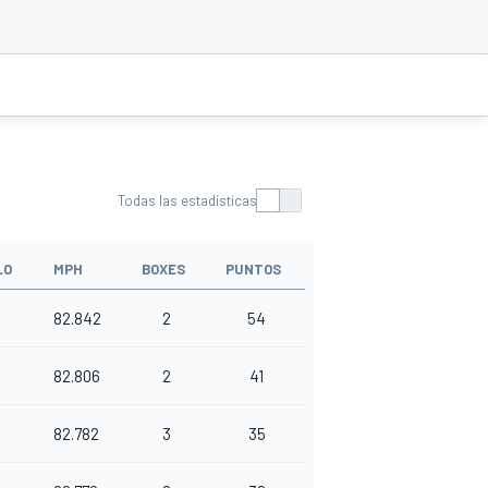
Todas las estadísticas
LO
MPH
BOXES
PUNTOS
82.842
2
54
4
82.806
2
41
82.782
3
35