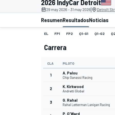
2026 IndyCar Detroit
|
29 may 2026 - 31 may 2026
Detroit Str
INDYCAR
WRC
Resumen
Resultados
Noticias
EL
FP1
FP2
Q1-G1
Q1-G2
Q
Carrera
CLA
PILOTO
A. Palou
1
Chip Ganassi Racing
K. Kirkwood
2
WEC
FÓRMULA E
Andretti Global
G. Rahal
3
Rahal Letterman Lanigan Racing
P. O'Ward