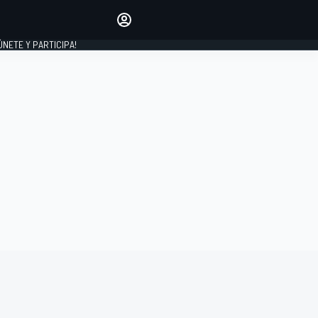
Haz que tu voz se escuche
comentando los artículos
 ÚNETE Y PARTICIPA!
INICIAR SESIÓN
EDICIÓN
ESPAÑA