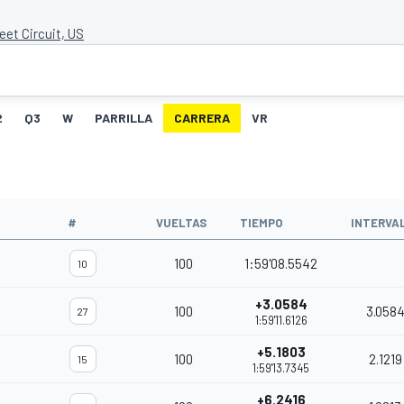
eet Circuit, US
2
Q3
W
PARRILLA
CARRERA
VR
#
VUELTAS
TIEMPO
INTERVA
100
1:59'08.5542
10
+3.0584
100
3.058
27
1:59'11.6126
+5.1803
100
2.1219
15
1:59'13.7345
+6.2416