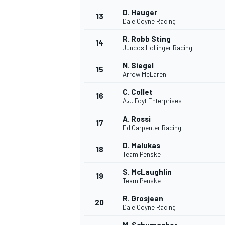
D. Hauger
13
Dale Coyne Racing
R. Robb Sting
14
Juncos Hollinger Racing
N. Siegel
15
Arrow McLaren
C. Collet
16
A.J. Foyt Enterprises
A. Rossi
17
Ed Carpenter Racing
D. Malukas
18
Team Penske
S. McLaughlin
19
Team Penske
R. Grosjean
20
Dale Coyne Racing