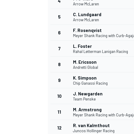
4
Arrow McLaren
C. Lundgaard
5
Arrow McLaren
F. Rosenqvist
6
Meyer Shank Racing with Curb-Agaj
L. Foster
7
Rahal Letterman Lanigan Racing
M. Ericsson
8
Andretti Global
K. Simpson
9
Chip Ganassi Racing
J. Newgarden
10
Team Penske
M. Armstrong
11
Meyer Shank Racing with Curb-Agaj
R. van Kalmthout
12
Juncos Hollinger Racing