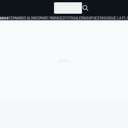
TODOS
ADOS
FERNANDO ALONSO
MARC MÁRQUEZ
FOTOGALERÍAS
APUESTAS
¡SIGUE LA F1,
P