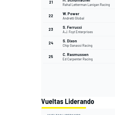
M. Schumacher
21
Rahal Letterman Lanigan Racing
W. Power
22
Andretti Global
S. Ferrucci
23
A.J. Foyt Enterprises
S. Dixon
24
Chip Ganassi Racing
C. Rasmussen
25
Ed Carpenter Racing
MÁS CATEGORÍAS
Vueltas Liderando