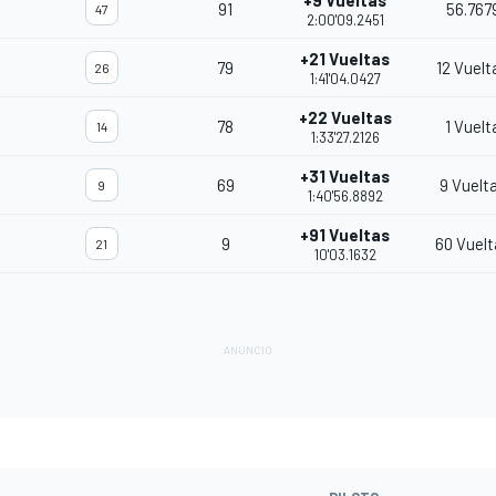
+9 Vueltas
91
56.767
47
2:00'09.2451
+21 Vueltas
79
12 Vuelt
26
1:41'04.0427
+22 Vueltas
78
1 Vuelt
14
1:33'27.2126
+31 Vueltas
69
9 Vuelt
9
1:40'56.8892
+91 Vueltas
9
60 Vuelt
21
10'03.1632