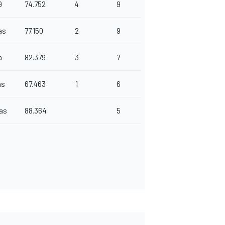
9
74.752
4
9
as
77.150
2
9
a
82.379
3
7
as
67.463
1
6
as
88.364
5