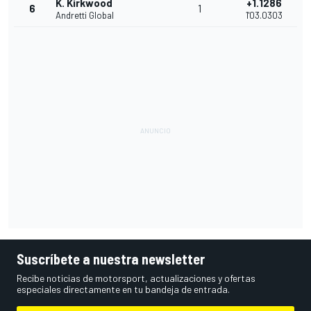
K. Kirkwood
+1.1286
6
1
Andretti Global
1'03.0303
Suscríbete a nuestra newsletter
Recibe noticias de motorsport, actualizaciones y ofertas
especiales directamente en tu bandeja de entrada.