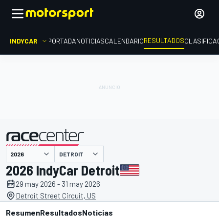
RESULTADOS
INDYCAR
PORTADA
NOTICIAS
CALENDARIO
CLASIFICA
DETROIT
presentado por
2026 IndyCar Detroit
29 may 2026 - 31 may 2026
Detroit Street Circuit, US
Resumen
Resultados
Noticias