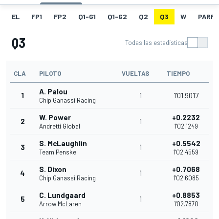
EL
FP1
FP2
Q1-G1
Q1-G2
Q2
Q3
W
PARRI
Q3
Todas las estadísticas
CLA
PILOTO
VUELTAS
TIEMPO
A. Palou
1
1
1'01.9017
Chip Ganassi Racing
W. Power
+0.2232
2
1
Andretti Global
1'02.1249
S. McLaughlin
+0.5542
3
1
Team Penske
1'02.4559
S. Dixon
+0.7068
4
1
Chip Ganassi Racing
1'02.6085
C. Lundgaard
+0.8853
5
1
Arrow McLaren
1'02.7870