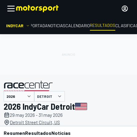
RESULTADOS
INDYCAR
PORTADA
NOTICIAS
CALENDARIO
CLASIFICA
DETROIT
presentado por
2026 IndyCar Detroit
29 may 2026 - 31 may 2026
Detroit Street Circuit, US
Resumen
Resultados
Noticias