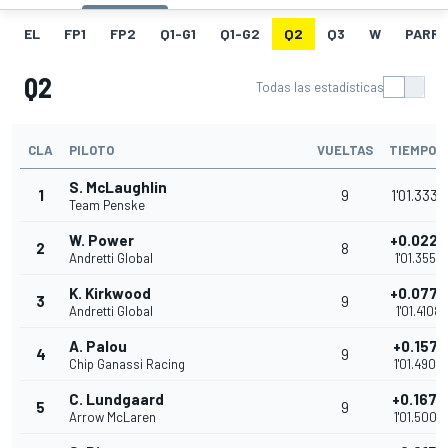
EL
FP1
FP2
Q1-G1
Q1-G2
Q2
Q3
W
PARRI
Q2
Todas las estadísticas
CLA
PILOTO
VUELTAS
TIEMPO
S. McLaughlin
1
9
1'01.3334
Team Penske
W. Power
+0.0220
2
8
Andretti Global
1'01.3554
K. Kirkwood
+0.0774
3
9
Andretti Global
1'01.4108
A. Palou
+0.1571
4
9
Chip Ganassi Racing
1'01.4905
C. Lundgaard
+0.1673
5
9
Arrow McLaren
1'01.5007