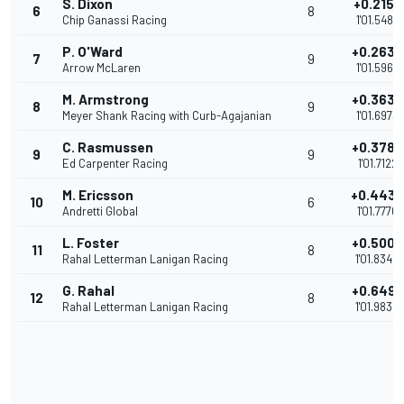
S. Dixon
+0.2152
6
8
Chip Ganassi Racing
1'01.5486
P. O'Ward
+0.2632
7
9
Arrow McLaren
1'01.5966
M. Armstrong
+0.3639
8
9
Meyer Shank Racing with Curb-Agajanian
1'01.6973
C. Rasmussen
+0.3788
9
9
Ed Carpenter Racing
1'01.7122
M. Ericsson
+0.4436
10
6
Andretti Global
1'01.7770
L. Foster
+0.5006
11
8
Rahal Letterman Lanigan Racing
1'01.8340
G. Rahal
+0.6496
12
8
Rahal Letterman Lanigan Racing
1'01.9830