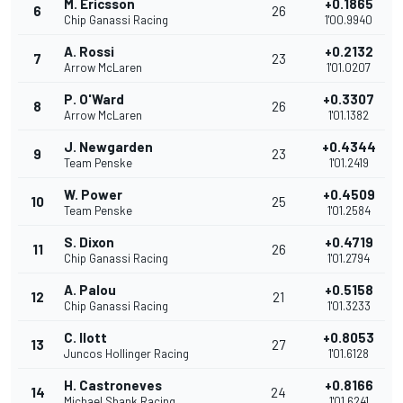
M. Ericsson
+0.1865
6
26
Chip Ganassi Racing
1'00.9940
A. Rossi
+0.2132
7
23
Arrow McLaren
1'01.0207
P. O'Ward
+0.3307
8
26
Arrow McLaren
1'01.1382
J. Newgarden
+0.4344
9
23
Team Penske
1'01.2419
W. Power
+0.4509
10
25
Team Penske
1'01.2584
S. Dixon
+0.4719
11
26
Chip Ganassi Racing
1'01.2794
A. Palou
+0.5158
12
21
Chip Ganassi Racing
1'01.3233
C. Ilott
+0.8053
13
27
Juncos Hollinger Racing
1'01.6128
H. Castroneves
+0.8166
14
24
Michael Shank Racing
1'01.6241