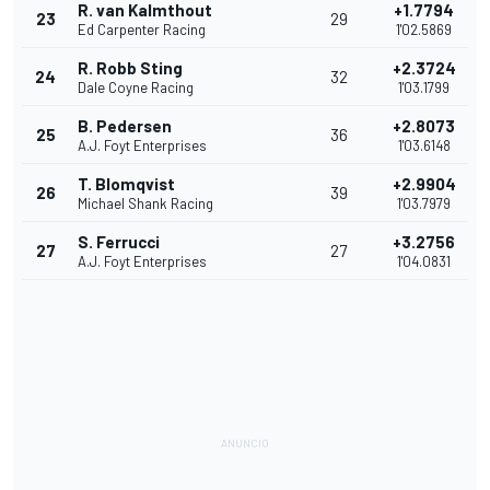
R. van Kalmthout
+1.7794
23
29
Ed Carpenter Racing
1'02.5869
R. Robb Sting
+2.3724
24
32
Dale Coyne Racing
1'03.1799
B. Pedersen
+2.8073
25
36
A.J. Foyt Enterprises
1'03.6148
T. Blomqvist
+2.9904
26
39
Michael Shank Racing
1'03.7979
S. Ferrucci
+3.2756
27
27
A.J. Foyt Enterprises
1'04.0831