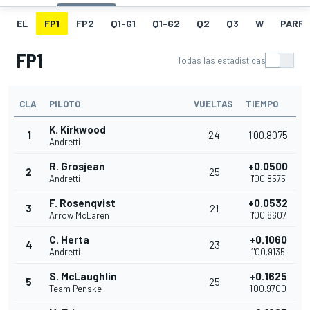
EL
FP1
FP2
Q1-G1
Q1-G2
Q2
Q3
W
PARRI
FP1
Todas las estadísticas
CLA
PILOTO
VUELTAS
TIEMPO
K. Kirkwood
1
24
1'00.8075
Andretti
R. Grosjean
+0.0500
2
25
Andretti
1'00.8575
F. Rosenqvist
+0.0532
3
21
Arrow McLaren
1'00.8607
C. Herta
+0.1060
4
23
Andretti
1'00.9135
S. McLaughlin
+0.1625
5
25
Team Penske
1'00.9700