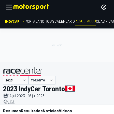
RESULTADOS
INDYCAR
PORTADA
NOTICIAS
CALENDARIO
CLASIFICA
TORONTO
presentado por
2023 IndyCar Toronto
14 jul 2023 - 16 jul 2023
, CA
Resumen
Resultados
Noticias
Videos