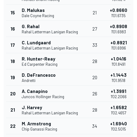
D. Malukas
+0.8660
15
21
Dale Coyne Racing
1'01.6735
G. Rahal
+0.8908
16
27
Rahal Letterman Lanigan Racing
1'01.6983
C. Lundgaard
+0.8921
17
33
Rahal Letterman Lanigan Racing
1'01.6996
R. Hunter-Reay
+1.0416
18
28
Ed Carpenter Racing
1'01.8491
D. DeFrancesco
+1.1443
19
20
Andretti
1'01.9518
A. Canapino
+1.3991
20
26
Juncos Hollinger Racing
1'02.2066
J. Harvey
+1.6582
21
28
Rahal Letterman Lanigan Racing
1'02.4657
M. Armstrong
+1.6940
22
34
Chip Ganassi Racing
1'02.5015