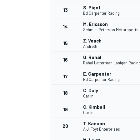
S. Pigot
13
Ed Carpenter Racing
M. Ericsson
14
Schmidt Peterson Motorsports
Z. Veach
15
Andretti
G. Rahal
16
Rahal Letterman Lanigan Racin
E. Carpenter
17
Ed Carpenter Racing
C. Daly
18
Carlin
C. Kimball
19
Carlin
T. Kanaan
20
A.J. Foyt Enterprises