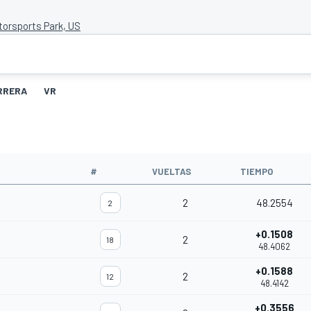
orsports Park, US
RRERA
VR
#
VUELTAS
TIEMPO
2
48.2554
2
+0.1508
2
18
48.4062
+0.1588
2
12
48.4142
+0.3556