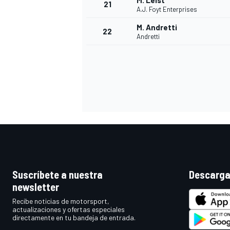
M. Leist
21
A.J. Foyt Enterprises
M. Andretti
22
Andretti
MÁS CATEGORÍAS
Suscríbete a nuestra
Descarga
newsletter
Recibe noticias de motorsport,
actualizaciones y ofertas especiales
directamente en tu bandeja de entrada.