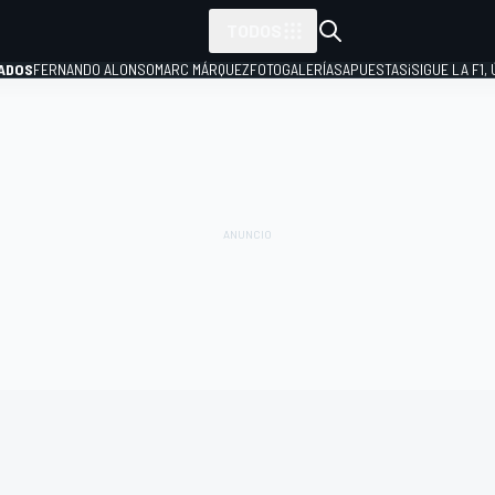
TODOS
ADOS
FERNANDO ALONSO
MARC MÁRQUEZ
FOTOGALERÍAS
APUESTAS
¡SIGUE LA F1,
P