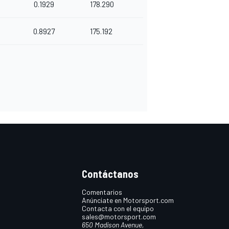
0.1929
178.290
0.8927
175.192
Contáctanos
Comentarios
Anúnciate en Motorsport.com
Contacta con el equipo
sales@motorsport.com
650 Madison Avenue,