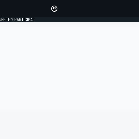
Haz que tu voz se escuche
comentando los artículos
 ÚNETE Y PARTICIPA!
INICIAR SESIÓN
EDICIÓN
ESPAÑA