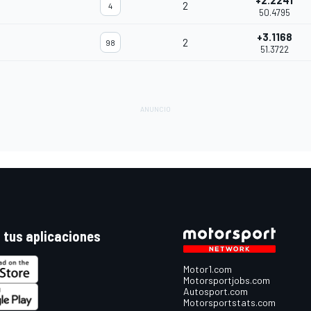
+2.2241
2
4
50.4795
+3.1168
2
98
51.3722
 tus aplicaciones
Motor1.com
Motorsportjobs.com
Autosport.com
Motorsportstats.com