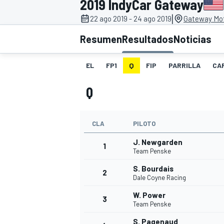
2019 IndyCar Gateway
|
22 ago 2019 - 24 ago 2019
Gateway Mot
INDYCAR
WRC
Resumen
Resultados
Noticias
EL
FP1
Q
FIP
PARRILLA
CA
Q
CLA
PILOTO
J. Newgarden
1
Team Penske
S. Bourdais
2
WEC
FÓRMULA E
Dale Coyne Racing
W. Power
3
Team Penske
S. Pagenaud