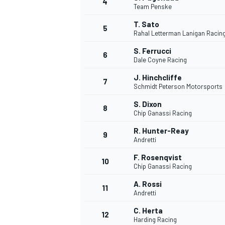
4
Team Penske
T. Sato
5
Rahal Letterman Lanigan Racin
S. Ferrucci
6
Dale Coyne Racing
J. Hinchcliffe
7
Schmidt Peterson Motorsports
S. Dixon
8
Chip Ganassi Racing
R. Hunter-Reay
9
Andretti
F. Rosenqvist
10
Chip Ganassi Racing
A. Rossi
11
Andretti
C. Herta
12
Harding Racing