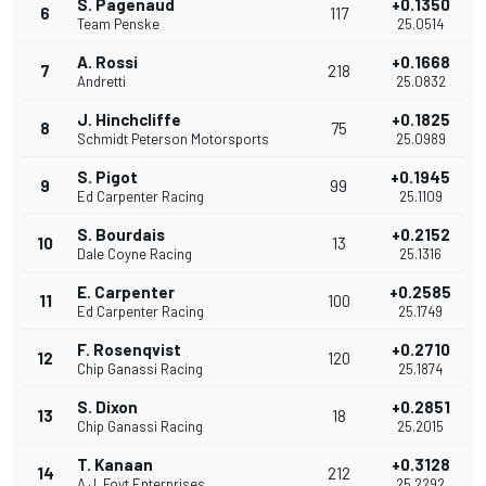
S. Pagenaud
+0.1350
6
117
Team Penske
25.0514
A. Rossi
+0.1668
7
218
Andretti
25.0832
J. Hinchcliffe
+0.1825
8
75
Schmidt Peterson Motorsports
25.0989
S. Pigot
+0.1945
9
99
Ed Carpenter Racing
25.1109
S. Bourdais
+0.2152
10
13
Dale Coyne Racing
25.1316
E. Carpenter
+0.2585
11
100
Ed Carpenter Racing
25.1749
F. Rosenqvist
+0.2710
12
120
Chip Ganassi Racing
25.1874
S. Dixon
+0.2851
13
18
Chip Ganassi Racing
25.2015
T. Kanaan
+0.3128
14
212
A.J. Foyt Enterprises
25.2292