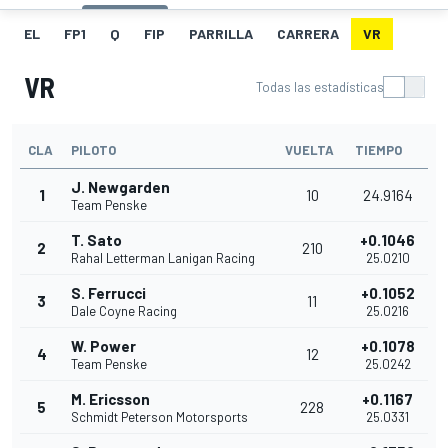
EL
FP1
Q
FIP
PARRILLA
CARRERA
VR
VR
Todas las estadísticas
CLA
PILOTO
VUELTA
TIEMPO
J. Newgarden
1
10
24.9164
Team Penske
T. Sato
+0.1046
2
210
Rahal Letterman Lanigan Racing
25.0210
S. Ferrucci
+0.1052
3
11
Dale Coyne Racing
25.0216
W. Power
+0.1078
4
12
Team Penske
25.0242
M. Ericsson
+0.1167
5
228
Schmidt Peterson Motorsports
25.0331