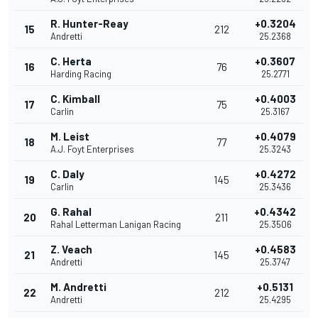
R. Hunter-Reay
+0.3204
15
212
Andretti
25.2368
C. Herta
+0.3607
16
76
Harding Racing
25.2771
C. Kimball
+0.4003
17
75
Carlin
25.3167
M. Leist
+0.4079
18
77
A.J. Foyt Enterprises
25.3243
C. Daly
+0.4272
19
145
Carlin
25.3436
G. Rahal
+0.4342
20
211
Rahal Letterman Lanigan Racing
25.3506
Z. Veach
+0.4583
21
145
Andretti
25.3747
M. Andretti
+0.5131
22
212
Andretti
25.4295