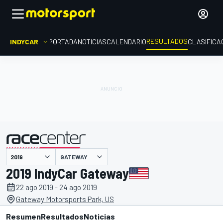
RESULTADOS
INDYCAR
PORTADA
NOTICIAS
CALENDARIO
CLASIFICA
GATEWAY
presentado por
2019 IndyCar Gateway
22 ago 2019 - 24 ago 2019
Gateway Motorsports Park, US
Resumen
Resultados
Noticias