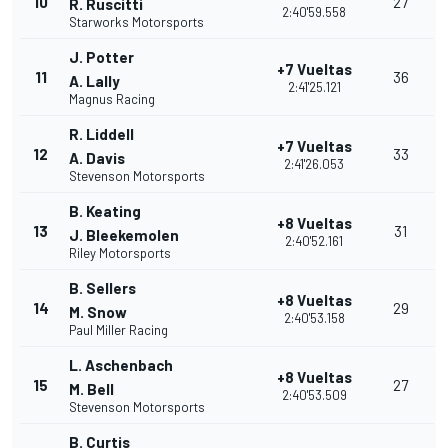
10
27
R. Ruscitti
2:40'59.558
Starworks Motorsports
J. Potter
+7 Vueltas
11
36
A. Lally
2:41'25.121
Magnus Racing
R. Liddell
+7 Vueltas
12
33
A. Davis
2:41'26.053
Stevenson Motorsports
B. Keating
+8 Vueltas
13
31
J. Bleekemolen
2:40'52.161
Riley Motorsports
B. Sellers
+8 Vueltas
14
29
M. Snow
2:40'53.158
Paul Miller Racing
L. Aschenbach
+8 Vueltas
15
27
M. Bell
2:40'53.509
Stevenson Motorsports
B. Curtis