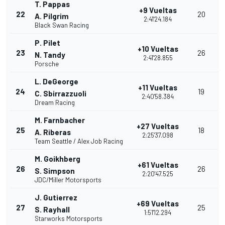
T. Pappas
+9 Vueltas
22
20
A. Pilgrim
2:41'24.184
Black Swan Racing
P. Pilet
+10 Vueltas
23
26
N. Tandy
2:41'28.855
Porsche
L. DeGeorge
+11 Vueltas
24
19
C. Sbirrazzuoli
2:40'58.384
Dream Racing
M. Farnbacher
+27 Vueltas
25
18
A. Riberas
2:25'37.098
Team Seattle / Alex Job Racing
M. Goikhberg
+61 Vueltas
26
26
S. Simpson
2:20'47.525
JDC/Miller Motorsports
J. Gutierrez
+69 Vueltas
27
25
S. Rayhall
1:51'12.294
Starworks Motorsports