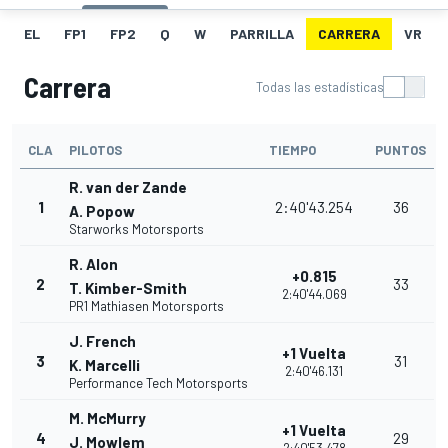
EL
FP1
FP2
Q
W
PARRILLA
CARRERA
VR
Carrera
Todas las estadísticas
CLA
PILOTOS
TIEMPO
PUNTOS
R. van der Zande
1
2:40'43.254
36
A. Popow
Starworks Motorsports
R. Alon
+0.815
2
33
T. Kimber-Smith
2:40'44.069
PR1 Mathiasen Motorsports
J. French
+1 Vuelta
3
31
K. Marcelli
2:40'46.131
Performance Tech Motorsports
M. McMurry
+1 Vuelta
4
29
J. Mowlem