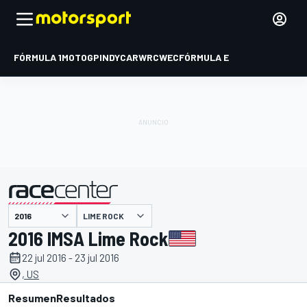
FÓRMULA 1
MOTOGP
INDYCAR
WRC
WEC
FÓRMULA E
LIME ROCK
presentado por
2016 IMSA Lime Rock
22 jul 2016 - 23 jul 2016
, US
Resumen
Resultados