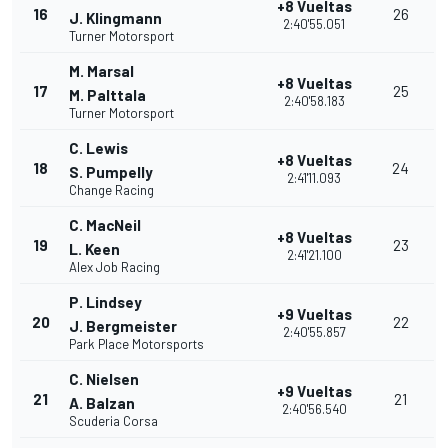
+8 Vueltas
16
26
J. Klingmann
2:40'55.051
Turner Motorsport
M. Marsal
+8 Vueltas
17
25
M. Palttala
2:40'58.183
Turner Motorsport
C. Lewis
+8 Vueltas
18
24
S. Pumpelly
2:41'11.093
Change Racing
C. MacNeil
+8 Vueltas
19
23
L. Keen
2:41'21.100
Alex Job Racing
P. Lindsey
+9 Vueltas
20
22
J. Bergmeister
2:40'55.857
Park Place Motorsports
C. Nielsen
+9 Vueltas
21
21
A. Balzan
2:40'56.540
Scuderia Corsa