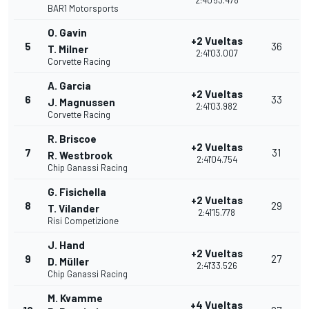
2:40'53.478
BAR1 Motorsports
O. Gavin
+2 Vueltas
5
36
T. Milner
2:41'03.007
Corvette Racing
A. Garcia
+2 Vueltas
6
33
J. Magnussen
2:41'03.982
Corvette Racing
R. Briscoe
+2 Vueltas
7
31
R. Westbrook
2:41'04.754
Chip Ganassi Racing
G. Fisichella
+2 Vueltas
8
29
T. Vilander
2:41'15.778
Risi Competizione
J. Hand
+2 Vueltas
9
27
D. Müller
2:41'33.526
Chip Ganassi Racing
M. Kvamme
+4 Vueltas