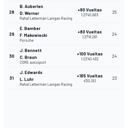
B. Auberlen
+80 Vueltas
28
25
D. Werner
1:27'40.663
Rahal Letterman Lanigan Racing
E. Bamber
+80 Vueltas
29
24
F. Makowiecki
1:27'41.261
Porsche
J. Bennett
+100 Vueltas
30
24
C. Braun
1:22'40.432
CORE autosport
J. Edwards
+165 Vueltas
31
23
L. Luhr
4'30.351
Rahal Letterman Lanigan Racing