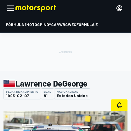
FÓRMULA 1
MOTOGP
INDYCAR
WRC
WEC
FÓRMULA E
Lawrence DeGeorge
FECHA DE NACIMIENTO
EDAD
NACIONALIDAD
1945-02-07
81
Estados Unidos