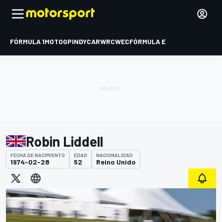
FÓRMULA 1
MOTOGP
INDYCAR
WRC
WEC
FÓRMULA E
Robin Liddell
FECHA DE NACIMIENTO
EDAD
NACIONALIDAD
1974-02-28
52
Reino Unido