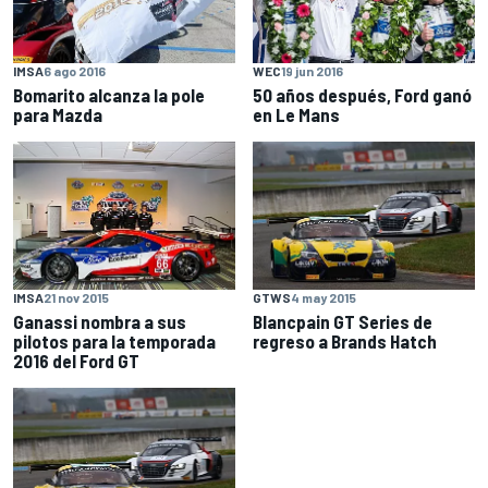
IMSA
6 ago 2016
WEC
19 jun 2016
Bomarito alcanza la pole
50 años después, Ford ganó
para Mazda
en Le Mans
IMSA
21 nov 2015
GTWS
4 may 2015
Ganassi nombra a sus
Blancpain GT Series de
pilotos para la temporada
regreso a Brands Hatch
2016 del Ford GT