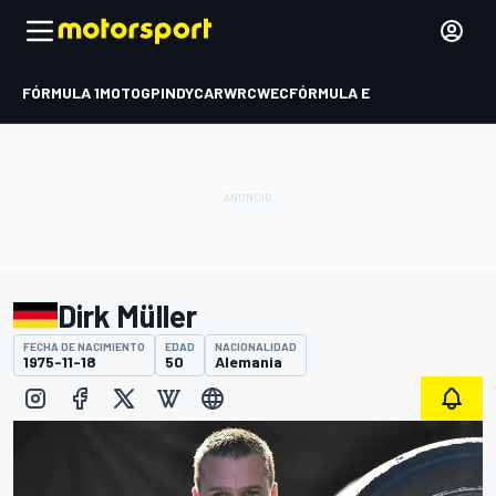
FÓRMULA 1
MOTOGP
INDYCAR
WRC
WEC
FÓRMULA E
Dirk Müller
FECHA DE NACIMIENTO
EDAD
NACIONALIDAD
1975-11-18
50
Alemania