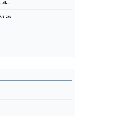
ueltas
ueltas