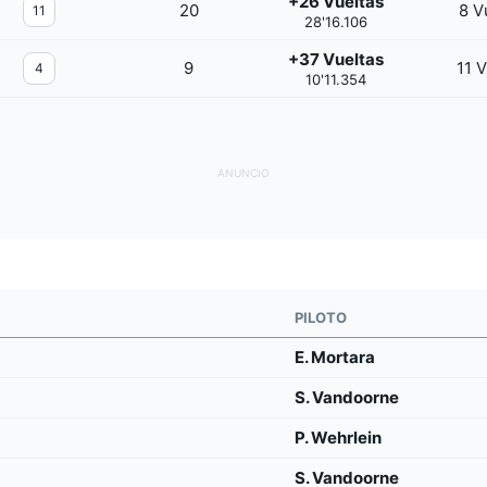
+26 Vueltas
20
8 V
11
28'16.106
+37 Vueltas
9
11 V
4
10'11.354
PILOTO
E. Mortara
S. Vandoorne
P. Wehrlein
S. Vandoorne