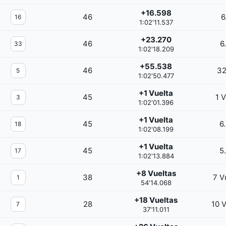
+16.598
46
6
16
1:02'11.537
+23.270
46
6
33
1:02'18.209
+55.538
46
32
5
1:02'50.477
+1 Vuelta
45
1 V
3
1:02'01.396
+1 Vuelta
45
6
18
1:02'08.199
+1 Vuelta
45
5
17
1:02'13.884
+8 Vueltas
38
7 V
1
54'14.068
+18 Vueltas
28
10 V
7
37'11.011