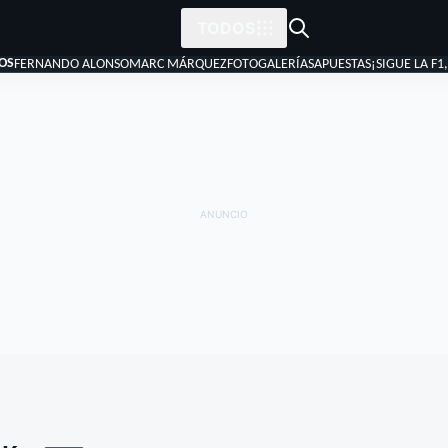
TODOS
OS
FERNANDO ALONSO
MARC MÁRQUEZ
FOTOGALERÍAS
APUESTAS
¡SIGUE LA F1