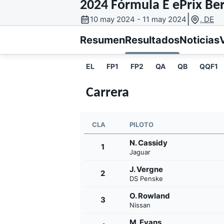
2024 Fórmula E ePrix Berl
|
10 may 2024 - 11 may 2024
, DE
MOTOGP
INDYCAR
Resumen
Resultados
Noticias
EL
FP1
FP2
QA
QB
QQF1
Carrera
CLA
PILOTO
N. Cassidy
1
Jaguar
J. Vergne
2
DS Penske
O. Rowland
WRC
WEC
3
Nissan
M. Evans