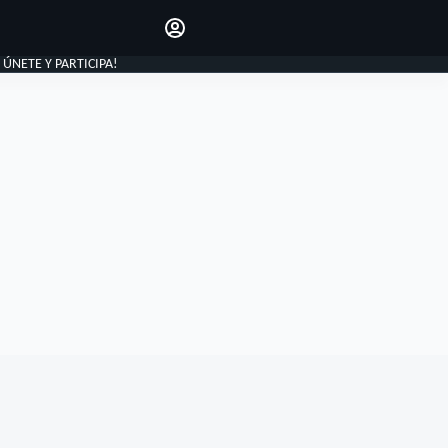
Haz que tu voz se escuche
comentando los artículos
INICIAR SESIÓN
, ÚNETE Y PARTICIPA!
EDICIÓN
ESPAÑA