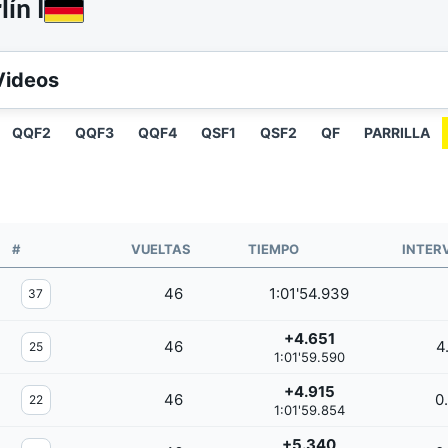
ín I
Videos
QQF2
QQF3
QQF4
QSF1
QSF2
QF
PARRILLA
#
VUELTAS
TIEMPO
INTER
46
1:01'54.939
37
+4.651
46
4
25
1:01'59.590
+4.915
46
0
22
1:01'59.854
+5.340