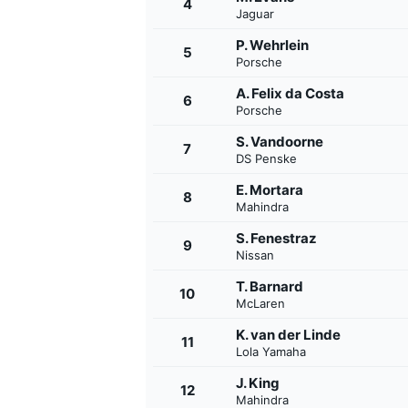
4
Jaguar
P. Wehrlein
5
Porsche
A. Felix da Costa
6
Porsche
S. Vandoorne
7
DS Penske
E. Mortara
8
Mahindra
FÓRMULA E
S. Fenestraz
9
Nissan
T. Barnard
10
McLaren
K. van der Linde
11
Lola Yamaha
J. King
12
Mahindra