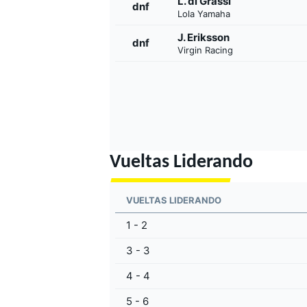
L. di Grassi
dnf
Lola Yamaha
J. Eriksson
dnf
Virgin Racing
Vueltas Liderando
VUELTAS LIDERANDO
1 - 2
3 - 3
4 - 4
5 - 6