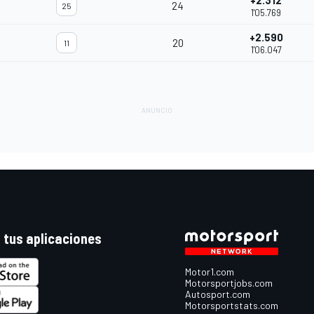
+2.312
24
25
1'05.769
+2.590
20
11
1'06.047
 tus aplicaciones
Motor1.com
Motorsportjobs.com
Autosport.com
Motorsportstats.com