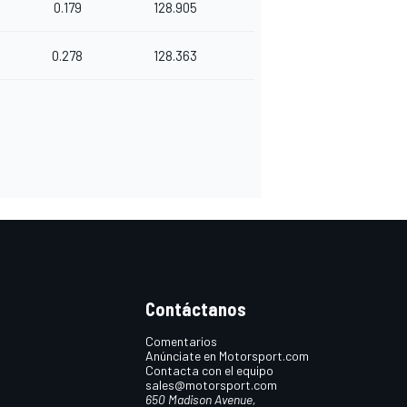
0.179
128.905
0.278
128.363
Contáctanos
Comentarios
Anúnciate en Motorsport.com
Contacta con el equipo
sales@motorsport.com
650 Madison Avenue,