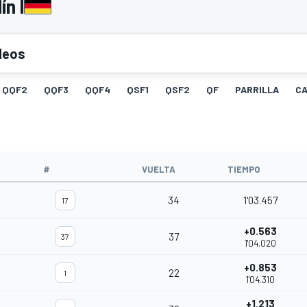
ín I
deos
QQF2
QQF3
QQF4
QSF1
QSF2
QF
PARRILLA
C
#
VUELTA
TIEMPO
34
1'03.457
17
+0.563
37
37
1'04.020
+0.853
22
1
1'04.310
+1.213