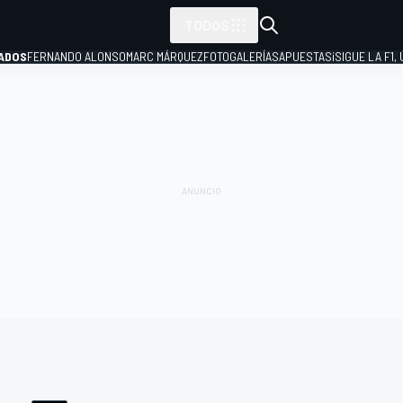
TODOS
ADOS
FERNANDO ALONSO
MARC MÁRQUEZ
FOTOGALERÍAS
APUESTAS
¡SIGUE LA F1,
P