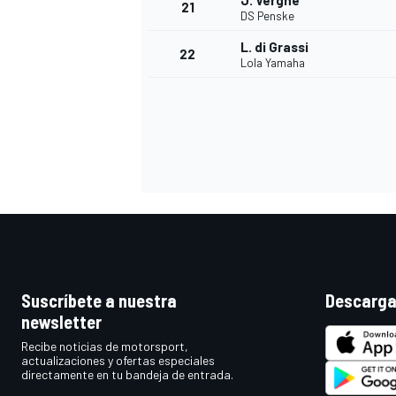
J. Vergne
21
DS Penske
L. di Grassi
22
Lola Yamaha
MÁS CATEGORÍAS
Suscríbete a nuestra
Descarga
newsletter
Recibe noticias de motorsport,
actualizaciones y ofertas especiales
directamente en tu bandeja de entrada.