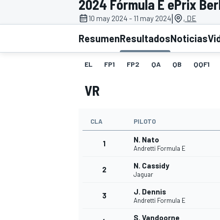
2024 Fórmula E ePrix Berl
|
10 may 2024 - 11 may 2024
, DE
INDYCAR
WRC
Resumen
Resultados
Noticias
Vi
EL
FP1
FP2
QA
QB
QQF1
VR
CLA
PILOTO
N. Nato
1
Andretti Formula E
N. Cassidy
2
WEC
FÓRMULA E
Jaguar
J. Dennis
3
Andretti Formula E
S. Vandoorne