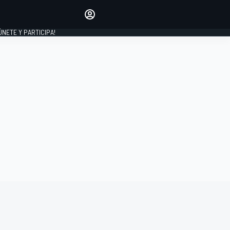
Haz que tu voz se escuche
comentando los artículos
 ÚNETE Y PARTICIPA!
INICIAR SESIÓN
EDICIÓN
ESPAÑA