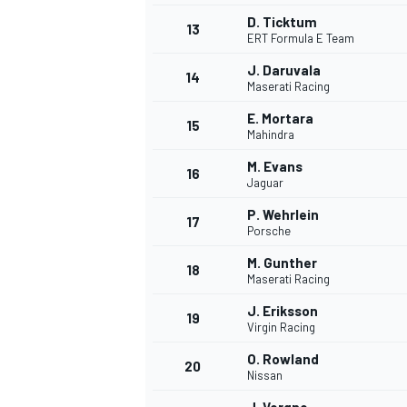
D. Ticktum
13
ERT Formula E Team
J. Daruvala
14
Maserati Racing
E. Mortara
15
Mahindra
M. Evans
16
Jaguar
P. Wehrlein
17
Porsche
M. Gunther
18
Maserati Racing
J. Eriksson
19
Virgin Racing
O. Rowland
20
Nissan