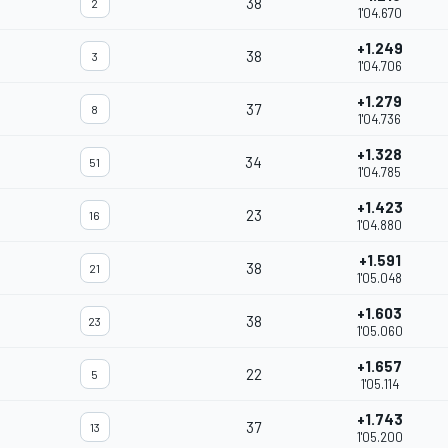
38
2
1'04.670
+1.249
38
3
1'04.706
+1.279
37
8
1'04.736
+1.328
34
51
1'04.785
+1.423
23
16
1'04.880
+1.591
38
21
1'05.048
+1.603
38
23
1'05.060
+1.657
22
5
1'05.114
+1.743
37
13
1'05.200