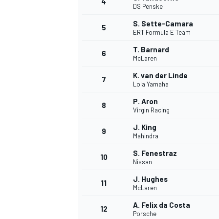
4
DS Penske
S. Sette-Camara
5
ERT Formula E Team
T. Barnard
6
McLaren
K. van der Linde
7
Lola Yamaha
P. Aron
8
Virgin Racing
J. King
9
Mahindra
S. Fenestraz
10
Nissan
J. Hughes
11
McLaren
A. Felix da Costa
12
Porsche