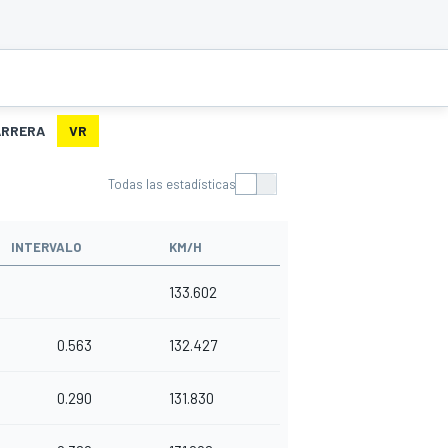
ARRERA
VR
Todas las estadísticas
INTERVALO
KM/H
133.602
0.563
132.427
0.290
131.830