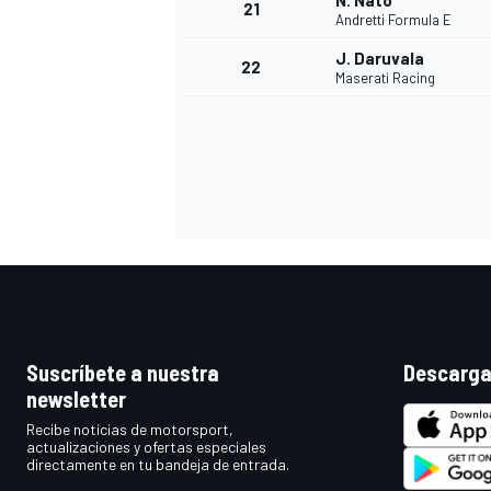
N. Nato
21
Andretti Formula E
J. Daruvala
22
Maserati Racing
MÁS CATEGORÍAS
Suscríbete a nuestra
Descarga
newsletter
Recibe noticias de motorsport,
actualizaciones y ofertas especiales
directamente en tu bandeja de entrada.