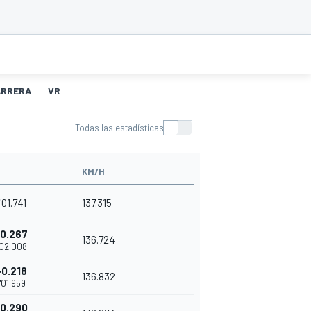
ARRERA
VR
Todas las estadísticas
KM/H
'01.741
137.315
0.267
136.724
'02.008
+0.218
136.832
1'01.959
0.290