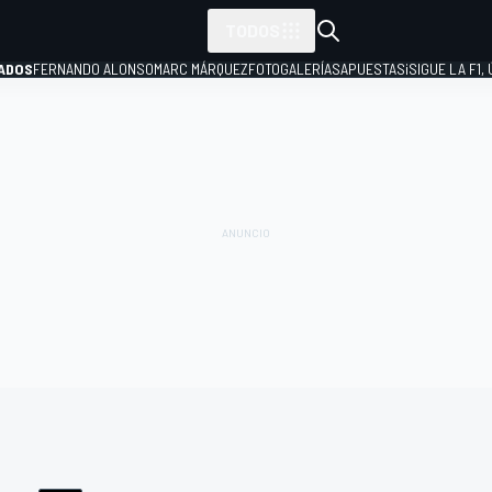
TODOS
ADOS
FERNANDO ALONSO
MARC MÁRQUEZ
FOTOGALERÍAS
APUESTAS
¡SIGUE LA F1,
P