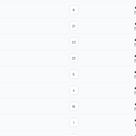
8
1
21
1
22
1
23
1
5
1
4
1
16
1
1