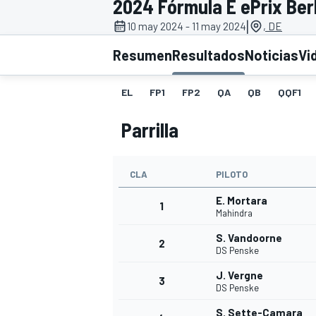
2024 Fórmula E ePrix Berl
|
10 may 2024 - 11 may 2024
, DE
INDYCAR
WRC
Resumen
Resultados
Noticias
Vi
EL
FP1
FP2
QA
QB
QQF1
Parrilla
CLA
PILOTO
E. Mortara
1
Mahindra
S. Vandoorne
2
WEC
FÓRMULA E
DS Penske
J. Vergne
3
DS Penske
S. Sette-Camara