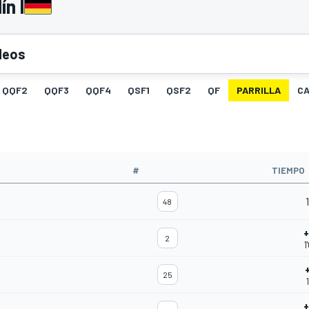
ín I
deos
QQF2
QQF3
QQF4
QSF1
QSF2
QF
PARRILLA
C
#
TIEMPO
1
48
+
2
1
25
+