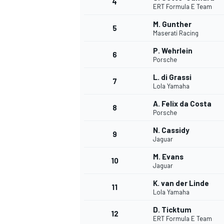
4
ERT Formula E Team
M. Gunther
5
Maserati Racing
P. Wehrlein
6
Porsche
L. di Grassi
7
Lola Yamaha
A. Felix da Costa
8
Porsche
N. Cassidy
9
Jaguar
M. Evans
10
Jaguar
K. van der Linde
11
Lola Yamaha
D. Ticktum
12
ERT Formula E Team