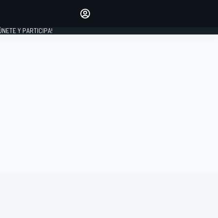
Haz que tu voz se escuche
comentando los artículos
 ÚNETE Y PARTICIPA!
INICIAR SESIÓN
EDICIÓN
ESPAÑA