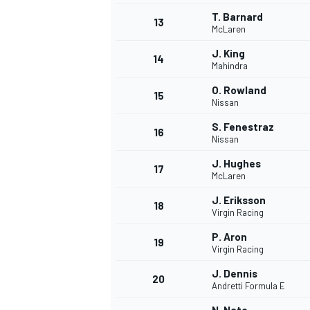
T. Barnard
13
McLaren
J. King
14
Mahindra
O. Rowland
15
Nissan
S. Fenestraz
16
Nissan
J. Hughes
17
McLaren
J. Eriksson
18
Virgin Racing
P. Aron
19
Virgin Racing
J. Dennis
20
Andretti Formula E