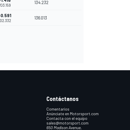
+1.418
134.232
1'03.159
+0.591
136.013
'02.332
Contáctanos
Comentarios
Anúnciate en Motorsport.com
Contacta con el equipo
sales@motorsport.com
650 Madison Avenue,