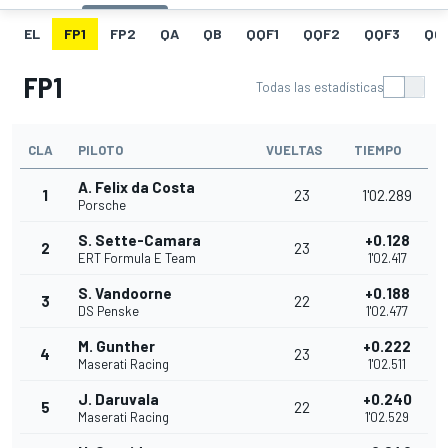
EL
FP1
FP2
QA
QB
QQF1
QQF2
QQF3
QQ
FP1
Todas las estadísticas
CLA
PILOTO
VUELTAS
TIEMPO
A. Felix da Costa
1
23
1'02.289
Porsche
S. Sette-Camara
+0.128
2
23
ERT Formula E Team
1'02.417
S. Vandoorne
+0.188
3
22
DS Penske
1'02.477
M. Gunther
+0.222
4
23
Maserati Racing
1'02.511
J. Daruvala
+0.240
5
22
Maserati Racing
1'02.529