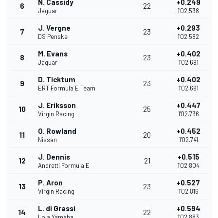
N. Cassidy
+0.249
6
22
Jaguar
1'02.538
J. Vergne
+0.293
7
23
DS Penske
1'02.582
M. Evans
+0.402
8
23
Jaguar
1'02.691
D. Ticktum
+0.402
9
23
ERT Formula E Team
1'02.691
J. Eriksson
+0.447
10
25
Virgin Racing
1'02.736
O. Rowland
+0.452
11
20
Nissan
1'02.741
J. Dennis
+0.515
12
21
Andretti Formula E
1'02.804
P. Aron
+0.527
13
23
Virgin Racing
1'02.816
L. di Grassi
+0.594
14
22
Lola Yamaha
1'02.883