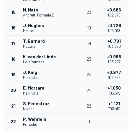
N. Nato
+0.686
15
23
Andretti Formula E
1'02.975
J. Hughes
+0.729
16
19
McLaren
1'03.018
T. Barnard
+0.781
17
19
McLaren
1'03.070
K. van der Linde
+0.968
18
23
Lola Yamaha
1'03.257
J. King
+0.977
19
24
Mahindra
1'03.266
E. Mortara
+1.030
20
24
Mahindra
1'03.319
S. Fenestraz
+1.121
21
22
Nissan
1'03.410
P. Wehrlein
22
1
Porsche