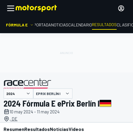
RESULTADOS
FÓRMULA E
PORTADA
NOTICIAS
CALENDARIO
CLASIFI
EPRIX BERLÍN I
presentado por
2024 Fórmula E ePrix Berlín I
10 may 2024 - 11 may 2024
, DE
Resumen
Resultados
Noticias
Videos