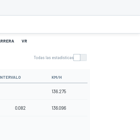
ARRERA
VR
Todas las estadísticas
INTERVALO
KM/H
136.275
0.082
136.096