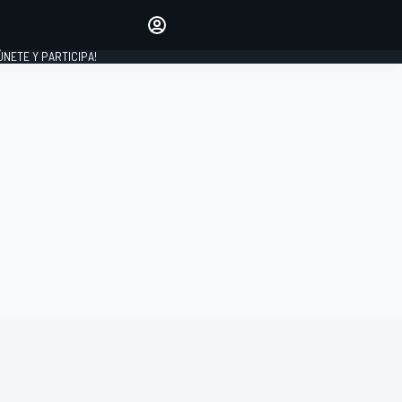
Haz que tu voz se escuche
comentando los artículos
 ÚNETE Y PARTICIPA!
INICIAR SESIÓN
EDICIÓN
ESPAÑA