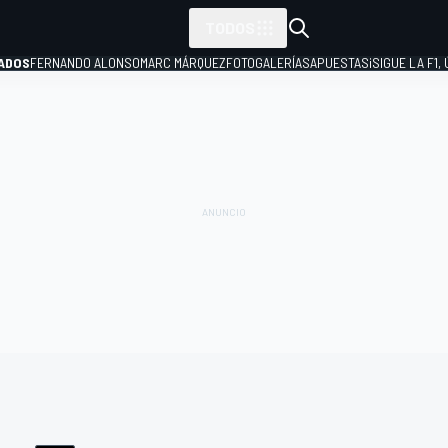
TODOS
ADOS
FERNANDO ALONSO
MARC MÁRQUEZ
FOTOGALERÍAS
APUESTAS
¡SIGUE LA F1,
P