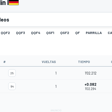
ín I
deos
QQF2
QQF3
QQF4
QSF1
QSF2
QF
PARRILLA
C
#
VUELTAS
TIEMPO
1
1'02.212
25
+0.082
1
94
1'02.294