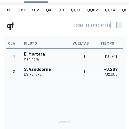
EL
FP1
FP2
QA
QB
QQF1
QQF2
QQF3
QQ
qf
Todas las estadísticas
CLA
PILOTO
VUELTAS
TIEMPO
E. Mortara
1
1
1'01.741
Mahindra
S. Vandoorne
+0.267
2
1
DS Penske
1'02.008