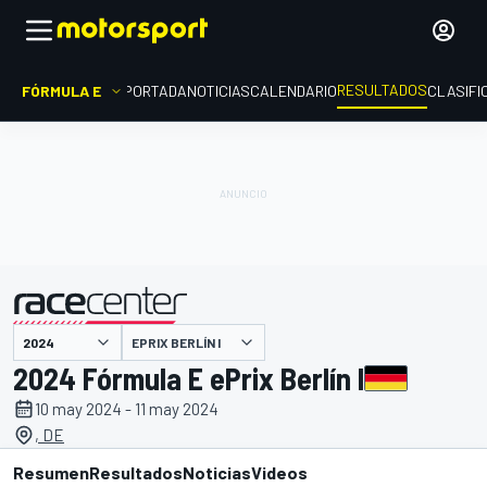
RESULTADOS
FÓRMULA E
PORTADA
NOTICIAS
CALENDARIO
CLASIFI
EPRIX BERLÍN I
presentado por
2024 Fórmula E ePrix Berlín I
10 may 2024 - 11 may 2024
, DE
Resumen
Resultados
Noticias
Videos