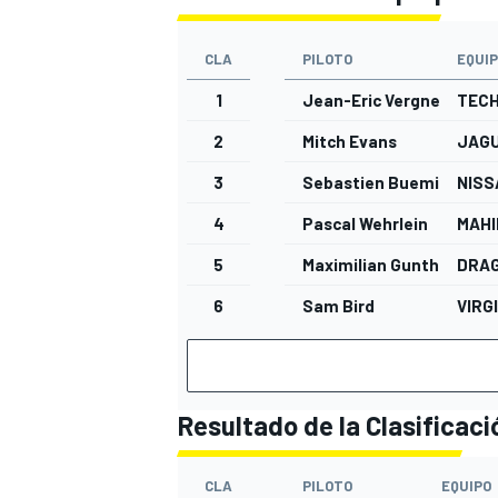
CLA
PILOTO
EQUI
1
Jean-Eric Vergne
TEC
2
Mitch Evans
JAGU
3
Sebastien Buemi
NISS
4
Pascal Wehrlein
MAHI
5
Maximilian Gunther
DRAG
MÁS CATEGORÍAS
6
Sam Bird
VIRG
Resultado de la Clasificaci
CLA
PILOTO
EQUIPO