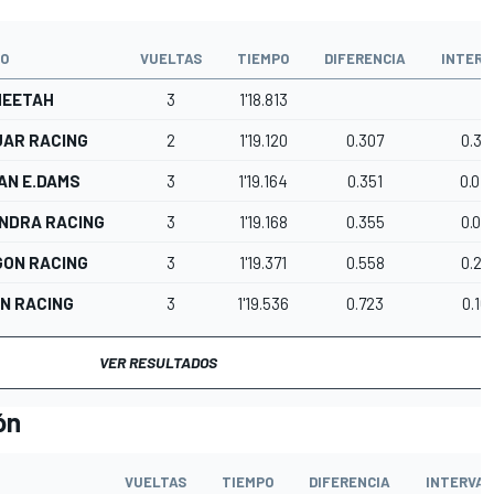
PO
VUELTAS
TIEMPO
DIFERENCIA
INTERV
HEETAH
3
1'18.813
AR RACING
2
1'19.120
0.307
0.30
AN E.DAMS
3
1'19.164
0.351
0.04
NDRA RACING
3
1'19.168
0.355
0.00
ON RACING
3
1'19.371
0.558
0.20
IN RACING
3
1'19.536
0.723
0.16
VER RESULTADOS
ón
VUELTAS
TIEMPO
DIFERENCIA
INTERVA