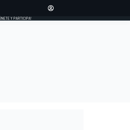
Haz que tu voz se escuche
comentando los artículos
 ÚNETE Y PARTICIPA!
INICIAR SESIÓN
EDICIÓN
ESPAÑA