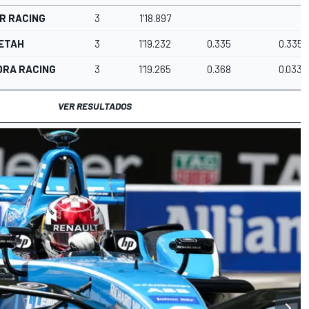
R RACING
3
1'18.897
ETAH
3
1'19.232
0.335
0.335
DRA RACING
3
1'19.265
0.368
0.033
VER RESULTADOS