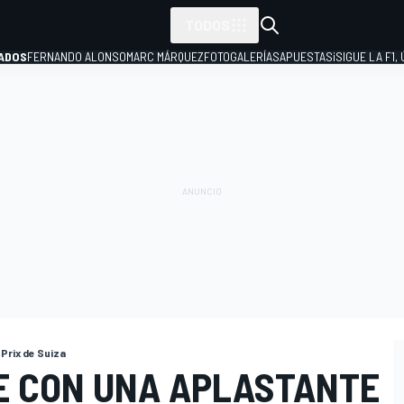
TODOS
ADOS
FERNANDO ALONSO
MARC MÁRQUEZ
FOTOGALERÍAS
APUESTAS
¡SIGUE LA F1,
P
Prix de Suiza
E CON UNA APLASTANTE