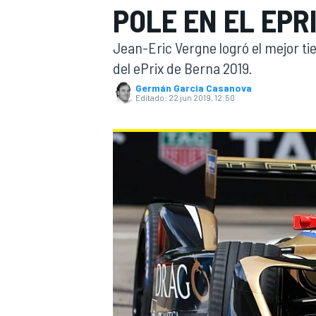
POLE EN EL EPR
INDYCAR
WRC
Jean-Eric Vergne logró el mejor ti
del ePrix de Berna 2019.
Germán Garcia Casanova
Editado:
22 jun 2019, 12:50
WEC
FÓRMULA E