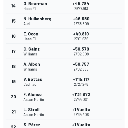
O. Bearman
+45.784
14
Haas F1
26'57.913
N. Hulkenberg
+46.680
15
Audi
26'58.809
E. Ocon
+49.810
16
Haas F1
27'01.939
C. Sainz
+50.379
17
Williams
27'02.508
A. Albon
+50.757
18
Williams
27'02.886
V. Bottas
+1'15.117
19
Cadillac
27'27.246
F. Alonso
+1'31.872
20
Aston Martin
27'44.001
L. Stroll
+1 Vuelta
21
Aston Martin
26'34.406
S. Pérez
+1 Vuelta
22