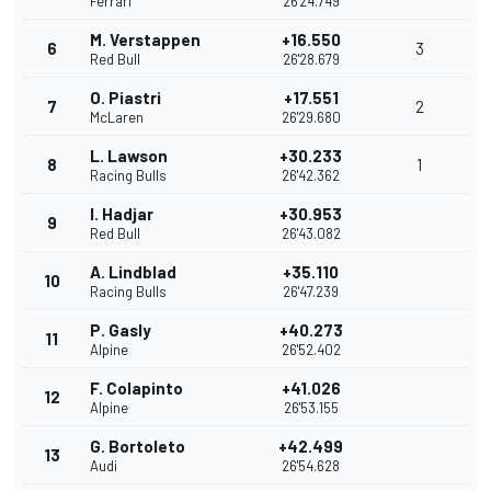
Ferrari
26'24.749
M. Verstappen
+16.550
6
3
Red Bull
26'28.679
O. Piastri
+17.551
7
2
McLaren
26'29.680
L. Lawson
+30.233
8
1
Racing Bulls
26'42.362
I. Hadjar
+30.953
9
Red Bull
26'43.082
A. Lindblad
+35.110
10
Racing Bulls
26'47.239
P. Gasly
+40.273
11
Alpine
26'52.402
F. Colapinto
+41.026
12
Alpine
26'53.155
G. Bortoleto
+42.499
13
Audi
26'54.628