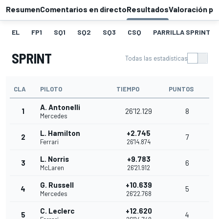
Resumen
Comentarios en directo
Resultados
Valoración pi
EL
FP1
SQ1
SQ2
SQ3
CSQ
PARRILLA SPRINT
SPRINT
Todas las estadísticas
CLA
PILOTO
TIEMPO
PUNTOS
A. Antonelli
1
26'12.129
8
Mercedes
L. Hamilton
+2.745
2
7
Ferrari
26'14.874
L. Norris
+9.783
3
6
McLaren
26'21.912
G. Russell
+10.639
4
5
Mercedes
26'22.768
C. Leclerc
+12.620
5
4