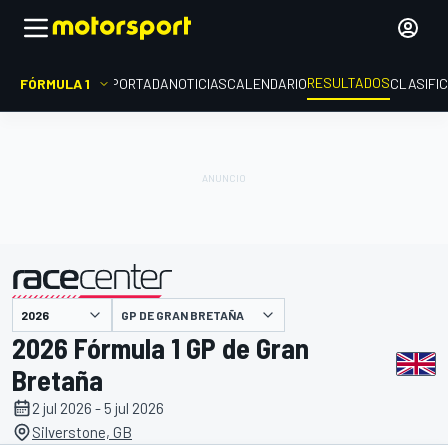
RESULTADOS
FÓRMULA 1
PORTADA
NOTICIAS
CALENDARIO
CLASIFI
GP DE GRAN BRETAÑA
presentado por
2026 Fórmula 1 GP de Gran
Bretaña
2 jul 2026 - 5 jul 2026
Silverstone, GB