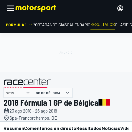
RESULTADOS
FÓRMULA 1
PORTADA
NOTICIAS
CALENDARIO
CLASIFI
GP DE BÉLGICA
presentado por
2018 Fórmula 1 GP de Bélgica
23 ago 2018 - 26 ago 2018
Spa-Francorchamps, BE
Resumen
Comentarios en directo
Resultados
Noticias
Vide