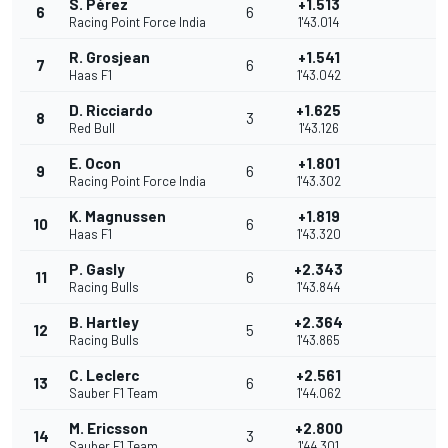
S. Pérez
+1.513
6
6
Racing Point Force India
1'43.014
R. Grosjean
+1.541
7
6
Haas F1
1'43.042
D. Ricciardo
+1.625
8
3
Red Bull
1'43.126
E. Ocon
+1.801
9
6
Racing Point Force India
1'43.302
K. Magnussen
+1.819
10
6
Haas F1
1'43.320
P. Gasly
+2.343
11
6
Racing Bulls
1'43.844
B. Hartley
+2.364
12
5
Racing Bulls
1'43.865
C. Leclerc
+2.561
13
6
Sauber F1 Team
1'44.062
M. Ericsson
+2.800
14
3
Sauber F1 Team
1'44.301