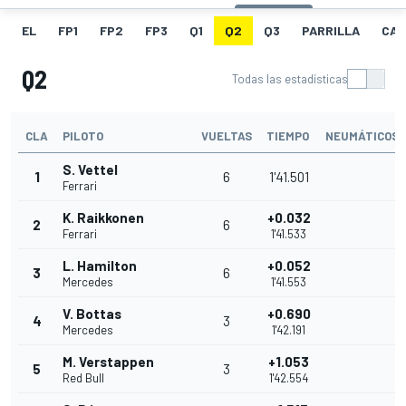
EL
FP1
FP2
FP3
Q1
Q2
Q3
PARRILLA
CAR
Q2
Todas las estadísticas
CLA
PILOTO
VUELTAS
TIEMPO
NEUMÁTICOS
S. Vettel
1
6
1'41.501
Ferrari
K. Raikkonen
+0.032
2
6
Ferrari
1'41.533
L. Hamilton
+0.052
3
6
Mercedes
1'41.553
V. Bottas
+0.690
4
3
Mercedes
1'42.191
M. Verstappen
+1.053
5
3
Red Bull
1'42.554