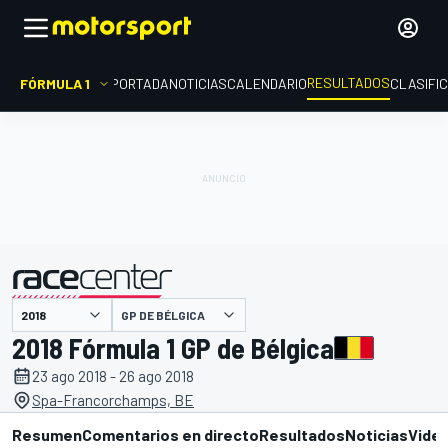
RESULTADOS
FÓRMULA 1
PORTADA
NOTICIAS
CALENDARIO
CLASIFI
GP DE BÉLGICA
presentado por
2018 Fórmula 1 GP de Bélgica
23 ago 2018 - 26 ago 2018
Spa-Francorchamps, BE
Resumen
Comentarios en directo
Resultados
Noticias
Vide