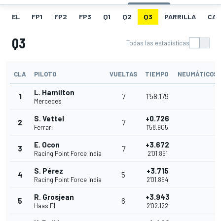
EL
FP1
FP2
FP3
Q1
Q2
Q3
PARRILLA
CAR
Q3
Todas las estadísticas
CLA
PILOTO
VUELTAS
TIEMPO
NEUMÁTICOS
L. Hamilton
1
7
1'58.179
Mercedes
S. Vettel
+0.726
2
7
Ferrari
1'58.905
E. Ocon
+3.672
3
7
Racing Point Force India
2'01.851
S. Pérez
+3.715
4
5
Racing Point Force India
2'01.894
R. Grosjean
+3.943
5
6
Haas F1
2'02.122