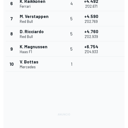
K. Raikkonen
+4.492
6
4
Ferrari
2'02.671
M. Verstappen
+4.590
7
5
Red Bull
2'02.769
D. Ricciardo
+4.760
8
5
Red Bull
2'02.939
K. Magnussen
+6.754
9
5
Haas F1
2'04.933
V. Bottas
10
1
Mercedes