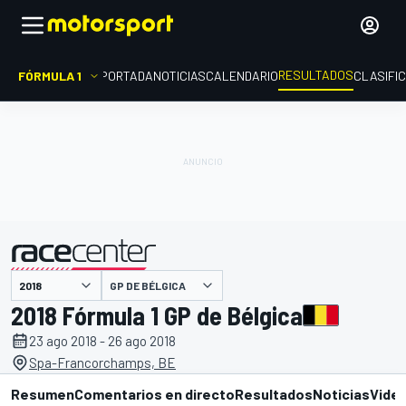
RESULTADOS
FÓRMULA 1
PORTADA
NOTICIAS
CALENDARIO
CLASIFI
GP DE BÉLGICA
presentado por
2018 Fórmula 1 GP de Bélgica
23 ago 2018 - 26 ago 2018
Spa-Francorchamps, BE
Resumen
Comentarios en directo
Resultados
Noticias
Vide