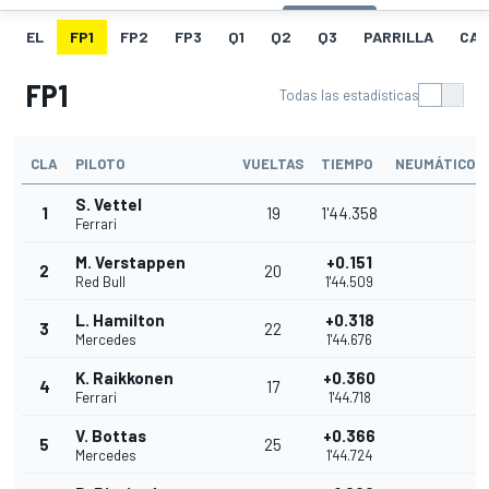
EL
FP1
FP2
FP3
Q1
Q2
Q3
PARRILLA
CAR
FP1
Todas las estadísticas
CLA
PILOTO
VUELTAS
TIEMPO
NEUMÁTICOS
S. Vettel
1
19
1'44.358
Ferrari
M. Verstappen
+0.151
2
20
Red Bull
1'44.509
L. Hamilton
+0.318
3
22
Mercedes
1'44.676
K. Raikkonen
+0.360
4
17
Ferrari
1'44.718
V. Bottas
+0.366
5
25
Mercedes
1'44.724