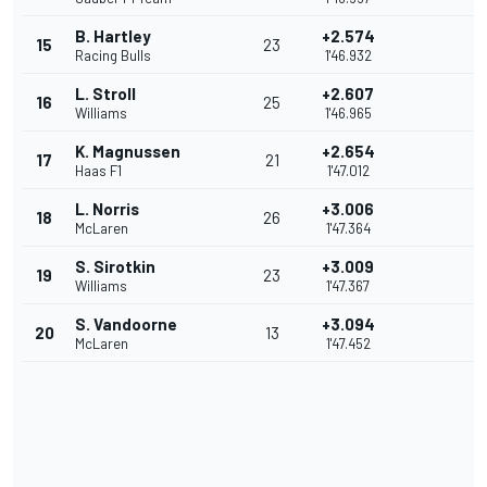
B. Hartley
+2.574
15
23
Racing Bulls
1'46.932
L. Stroll
+2.607
16
25
Williams
1'46.965
K. Magnussen
+2.654
17
21
Haas F1
1'47.012
L. Norris
+3.006
18
26
McLaren
1'47.364
S. Sirotkin
+3.009
19
23
Williams
1'47.367
S. Vandoorne
+3.094
20
13
McLaren
1'47.452