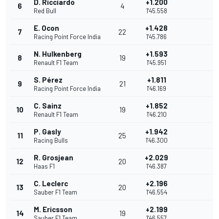
D. Ricciardo
+1.200
6
4
Red Bull
1'45.558
E. Ocon
+1.428
7
22
Racing Point Force India
1'45.786
N. Hulkenberg
+1.593
8
19
Renault F1 Team
1'45.951
S. Pérez
+1.811
9
21
Racing Point Force India
1'46.169
C. Sainz
+1.852
10
19
Renault F1 Team
1'46.210
P. Gasly
+1.942
11
25
Racing Bulls
1'46.300
R. Grosjean
+2.029
12
20
Haas F1
1'46.387
C. Leclerc
+2.196
13
20
Sauber F1 Team
1'46.554
M. Ericsson
+2.199
14
19
Sauber F1 Team
1'46.557