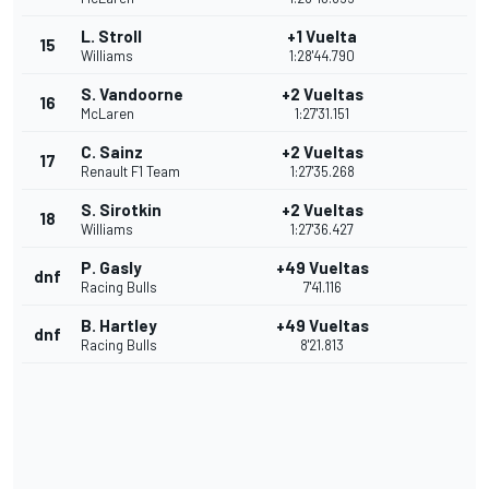
L. Stroll
+1 Vuelta
15
Williams
1:28'44.790
S. Vandoorne
+2 Vueltas
16
McLaren
1:27'31.151
C. Sainz
+2 Vueltas
17
Renault F1 Team
1:27'35.268
S. Sirotkin
+2 Vueltas
18
Williams
1:27'36.427
P. Gasly
+49 Vueltas
dnf
Racing Bulls
7'41.116
B. Hartley
+49 Vueltas
dnf
Racing Bulls
8'21.813