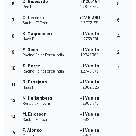
D. Ricciardo
+1'20.451
6
8
Red Bull
1:28'45.632
C. Leclerc
+1'38.390
7
6
Sauber F1 Team
1:29'03.571
K. Magnussen
+1 Vuelta
8
4
Haas F1
1:27'38.781
E. Ocon
+1 Vuelta
9
2
Racing Point Force India
1:27'42.789
S. Pérez
+1 Vuelta
10
1
Racing Point Force India
1:27'46.872
R. Grosjean
+1 Vuelta
11
Haas F1
1:28'02.523
N. Hulkenberg
+1 Vuelta
12
Renault F1 Team
1:28'06.746
M. Ericsson
+1 Vuelta
13
Sauber F1 Team
1:28'24.468
F. Alonso
+1 Vuelta
14
McLaren
1:28'43.855