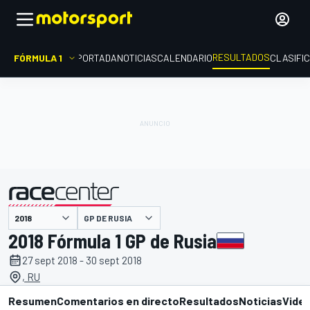
RESULTADOS
FÓRMULA 1
PORTADA
NOTICIAS
CALENDARIO
CLASIFI
GP DE RUSIA
presentado por
2018 Fórmula 1 GP de Rusia
27 sept 2018 - 30 sept 2018
, RU
Resumen
Comentarios en directo
Resultados
Noticias
Vide