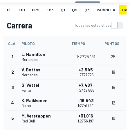
EL
FP1
FP2
FP3
Q1
Q2
Q3
PARRILLA
CAR
Carrera
Todas las estadísticas
CLA
PILOTO
TIEMPO
PUNTOS
L. Hamilton
1
1:27'25.181
25
Mercedes
V. Bottas
+2.545
2
18
Mercedes
1:27'27.726
S. Vettel
+7.487
3
15
Ferrari
1:27'32.668
K. Raikkonen
+16.543
4
12
Ferrari
1:27'41.724
M. Verstappen
+31.016
5
10
Red Bull
1:27'56.197