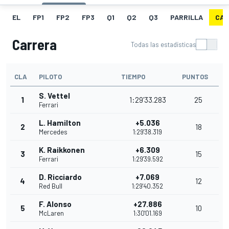
EL
FP1
FP2
FP3
Q1
Q2
Q3
PARRILLA
CAR
Carrera
Todas las estadísticas
CLA
PILOTO
TIEMPO
PUNTOS
S. Vettel
1
1:29'33.283
25
Ferrari
L. Hamilton
+5.036
2
18
Mercedes
1:29'38.319
K. Raikkonen
+6.309
3
15
Ferrari
1:29'39.592
D. Ricciardo
+7.069
4
12
Red Bull
1:29'40.352
F. Alonso
+27.886
5
10
McLaren
1:30'01.169