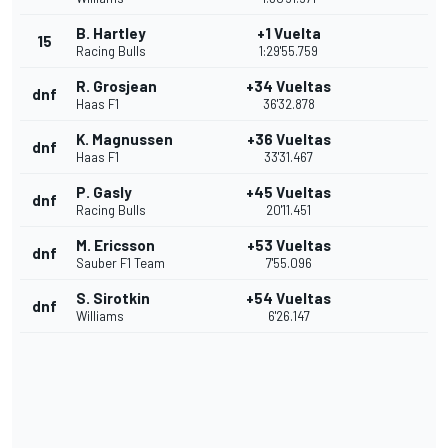
B. Hartley
+1 Vuelta
15
Racing Bulls
1:29'55.759
R. Grosjean
+34 Vueltas
dnf
Haas F1
36'32.878
K. Magnussen
+36 Vueltas
dnf
Haas F1
33'31.467
P. Gasly
+45 Vueltas
dnf
Racing Bulls
20'11.451
M. Ericsson
+53 Vueltas
dnf
Sauber F1 Team
7'55.096
S. Sirotkin
+54 Vueltas
dnf
Williams
6'26.147