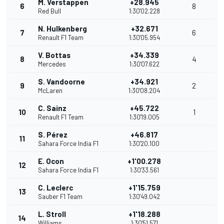
M. Verstappen
+28.945
6
8
Red Bull
1:30'02.228
N. Hulkenberg
+32.671
7
6
Renault F1 Team
1:30'05.954
V. Bottas
+34.339
8
4
Mercedes
1:30'07.622
S. Vandoorne
+34.921
9
2
McLaren
1:30'08.204
C. Sainz
+45.722
10
1
Renault F1 Team
1:30'19.005
S. Pérez
+46.817
11
Sahara Force India F1
1:30'20.100
E. Ocon
+1'00.278
12
Sahara Force India F1
1:30'33.561
C. Leclerc
+1'15.759
13
Sauber F1 Team
1:30'49.042
L. Stroll
+1'18.288
14
Williams
1:30'51.571