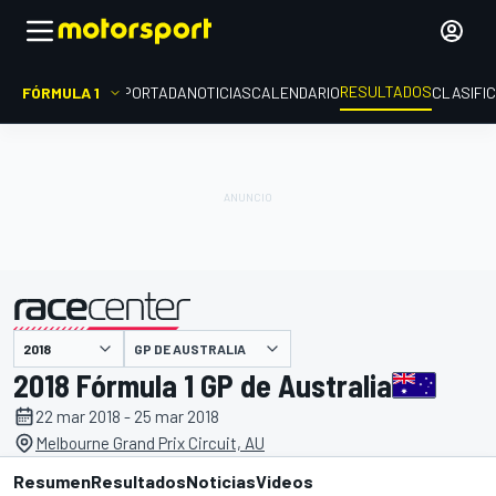
RESULTADOS
FÓRMULA 1
PORTADA
NOTICIAS
CALENDARIO
CLASIFI
GP DE AUSTRALIA
presentado por
2018 Fórmula 1 GP de Australia
22 mar 2018 - 25 mar 2018
Melbourne Grand Prix Circuit, AU
Resumen
Resultados
Noticias
Videos