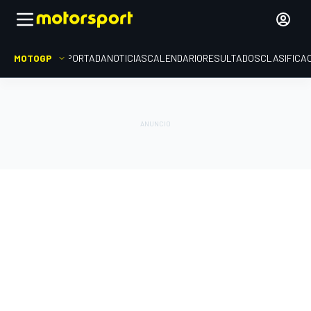
MOTOGP
PORTADA
NOTICIAS
CALENDARIO
RESULTADOS
CLASIFICA