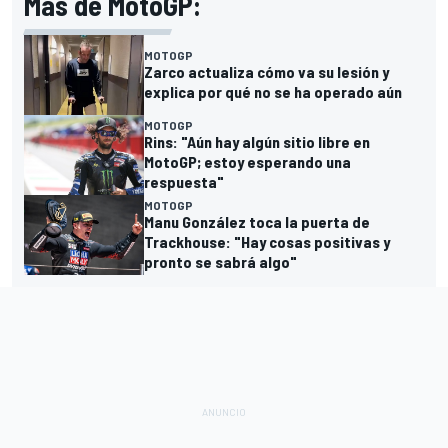
Más de MotoGP:
MOTOGP
Zarco actualiza cómo va su lesión y
explica por qué no se ha operado aún
MOTOGP
Rins: "Aún hay algún sitio libre en
MotoGP; estoy esperando una
respuesta"
MOTOGP
Manu González toca la puerta de
Trackhouse: "Hay cosas positivas y
pronto se sabrá algo"