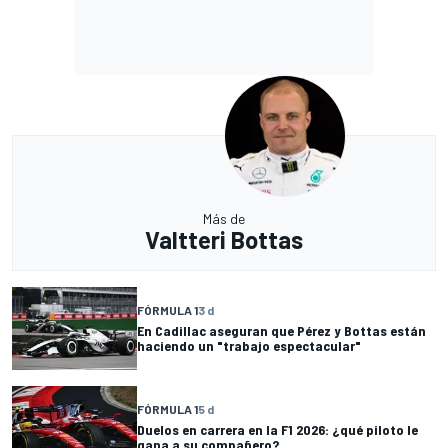
Más de
Valtteri Bottas
FÓRMULA 1
3 d
En Cadillac aseguran que Pérez y Bottas están
haciendo un "trabajo espectacular"
FÓRMULA 1
5 d
Duelos en carrera en la F1 2026: ¿qué piloto le
gana a su compañero?