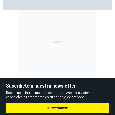
Vowles defiende el proyecto de Williams pese a sus pobres
resultados en 2026
Suscríbete a nuestra newsletter
Recibe noticias de motorsport, actualizaciones y ofertas
especiales directamente en tu bandeja de entrada.
SUSCRIBIRSE