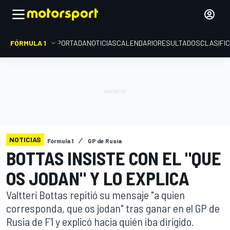
FÓRMULA 1
PORTADA
NOTICIAS
CALENDARIO
RESULTADOS
CLASIFI
NOTICIAS
Fórmula 1
GP de Rusia
BOTTAS INSISTE CON EL "QUE
OS JODAN" Y LO EXPLICA
Valtteri Bottas repitió su mensaje "a quien
corresponda, que os jodan" tras ganar en el GP de
Rusia de F1 y explicó hacia quién iba dirigido.