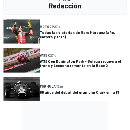
Redacción
MOTOGP
27 d
Todas las victorias de Marc Márquez (año,
carrera y foto)
WSBK
27 d
WSBK en Donington Park - Bulega recupera el
trono y Lecuona remonta en la Race 2
FÓRMULA 1
2 m
66 años del debut del gran Jim Clark en la F1