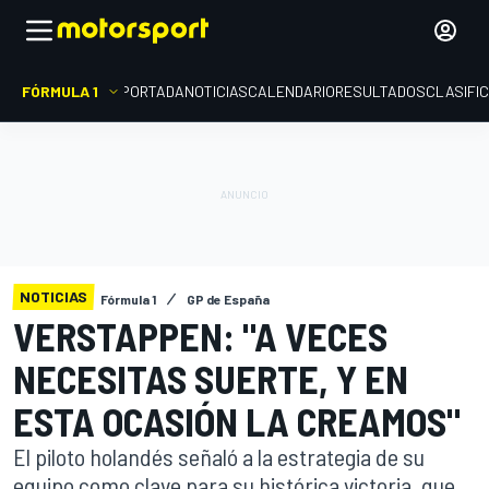
FÓRMULA 1
PORTADA
NOTICIAS
CALENDARIO
RESULTADOS
CLASIFI
NOTICIAS
Fórmula 1
GP de España
VERSTAPPEN: "A VECES
NECESITAS SUERTE, Y EN
ESTA OCASIÓN LA CREAMOS"
El piloto holandés señaló a la estrategia de su
equipo como clave para su histórica victoria, que