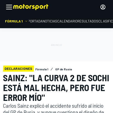
FÓRMULA 1
PORTADA
NOTICIAS
CALENDARIO
RESULTADOS
CLASIFI
DECLARACIONES
Fórmula 1
GP de Rusia
SAINZ: "LA CURVA 2 DE SOCHI
ESTÁ MAL HECHA, PERO FUE
ERROR MÍO"
Carlos Sainz explicó el accidente sufrido al inicio
del GP de Rusia, y aunque cuestiona el diseño de