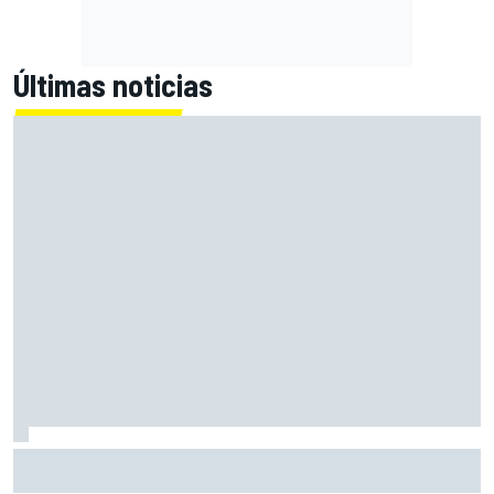
Últimas noticias
Así es la vida de un piloto de simulador en un equipo de
Fórmula 1