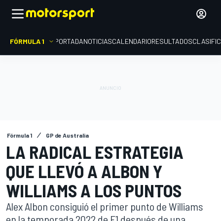
FÓRMULA 1
PORTADA
NOTICIAS
CALENDARIO
RESULTADOS
CLASIFI
Fórmula 1
GP de Australia
LA RADICAL ESTRATEGIA
QUE LLEVÓ A ALBON Y
WILLIAMS A LOS PUNTOS
Alex Albon consiguió el primer punto de Williams
en la temporada 2022 de F1 después de una