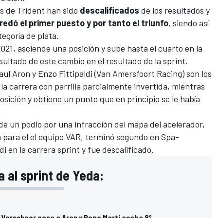
s de Trident han sido
descalificados
de los resultados y
edó el primer puesto y por tanto el triunfo
, siendo así
tegoría de plata.
21, asciende una posición y sube hasta el cuarto en la
ultado de este cambio en el resultado de la sprint.
aul Aron
y
Enzo Fittipaldi
(
Van Amersfoort Racing
) son los
la carrera con parrilla parcialmente invertida, mientras
osición y obtiene un punto que en principio se le había
de un podio por una infracción del mapa del acelerador,
a para el el equipo VAR, terminó segundo en Spa-
 en la carrera sprint y fue descalificado.
a al sprint de Yeda:
 Verschoor gana a Aron y Pepe Martí acaba 8º