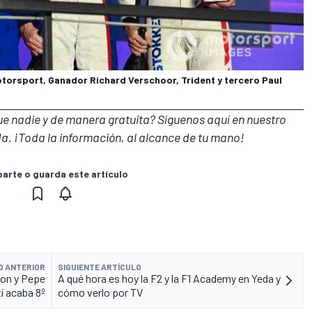
torsport, Ganador Richard Verschoor, Trident y tercero Paul
que nadie y de manera gratuita? Síguenos
aquí en nuestro
a. ¡Toda la información, al alcance de tu mano!
rte o guarda este artículo
O ANTERIOR
SIGUIENTE ARTÍCULO
ron y Pepe
A qué hora es hoy la F2 y la F1 Academy en Yeda y
í acaba 8º
cómo verlo por TV