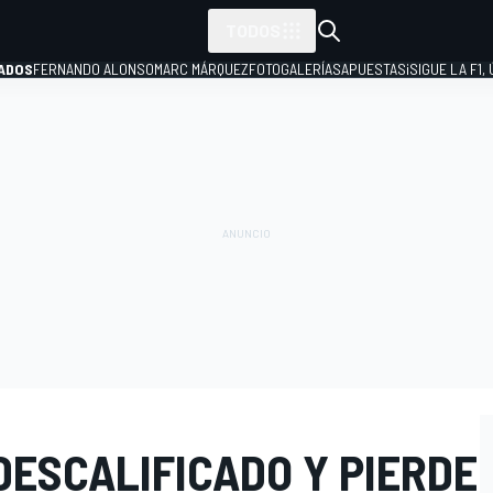
TODOS
ADOS
FERNANDO ALONSO
MARC MÁRQUEZ
FOTOGALERÍAS
APUESTAS
¡SIGUE LA F1,
P
DESCALIFICADO Y PIERDE