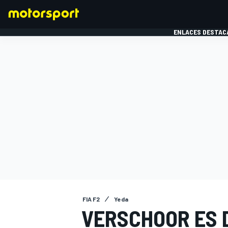
ENLACES DESTAC
FÓRMULA 1
MOTOG
FIA F2
Yeda
VERSCHOOR ES 