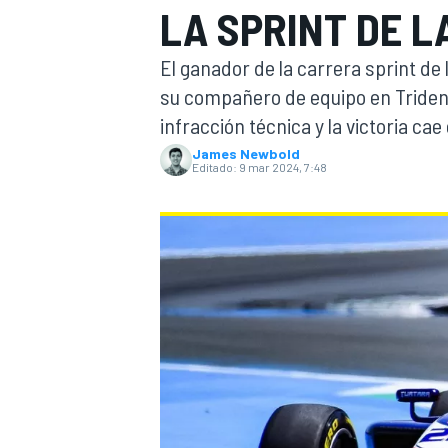
LA SPRINT DE L
INDYCAR
WRC
El ganador de la carrera sprint de
su compañero de equipo en Triden
infracción técnica y la victoria c
James Newbold
Editado:
9 mar 2024, 7:48
WEC
FÓRMULA E