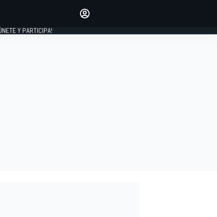
Haz que tu voz se escuche
comentando los artículos
 ÚNETE Y PARTICIPA!
INICIAR SESIÓN
EDICIÓN
ESPAÑA