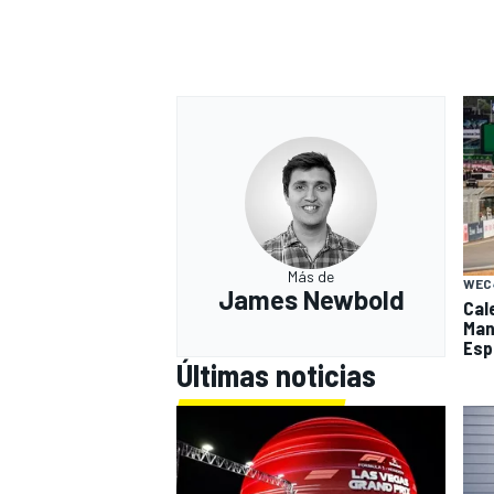
Más de
WEC
James Newbold
Cal
Man
Esp
Últimas noticias