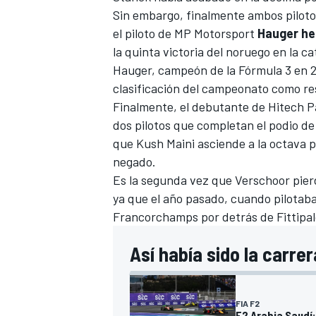
Sin embargo, finalmente ambos piloto
el piloto de
MP Motorsport
Hauger her
la quinta victoria del noruego en la ca
Hauger, campeón de la Fórmula 3 en 20
clasificación del campeonato como res
Finalmente, el debutante de Hitech
P
dos pilotos que completan el podio de 
que
Kush Maini
asciende a la octava p
negado.
Es la segunda vez que Verschoor pier
ya que el año pasado, cuando pilotab
Francorchamps por detrás de Fittipaldi
Así había sido la carrer
FIA F2
F2 Arabia Saudí: