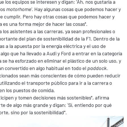
 los equipos se interesen y digan: 'Ah, nos gustaría a
ros
motorhome'.
Hay algunas cosas que podemos hacer y
e cumplir. Pero hay otras cosas que podemos hacer y
a es una forma mejor de hacer las cosas".
los asistentes a las carreras, ya sean profesionales o
rtante del plan de sostenibilidad de la F1. Dentro de la
s a la apuesta por la energía eléctrica y el uso de
 algo que ha llevado a
Audi
y
Ford
a entrar en la categoría
ía se ha esforzado en
eliminar el plástico de un solo uso
, y
han convertido en algo habitual en todo el
paddock.
ficionados sean más conscientes de cómo pueden reducir
tilizando el transporte público para ir a la carrera o
en los puestos de comida.
icipen y tomen decisiones más sostenibles", afirma
e de algo más grande y digan: 'Sí, entiendo por qué
rte, sino por la sostenibilidad".