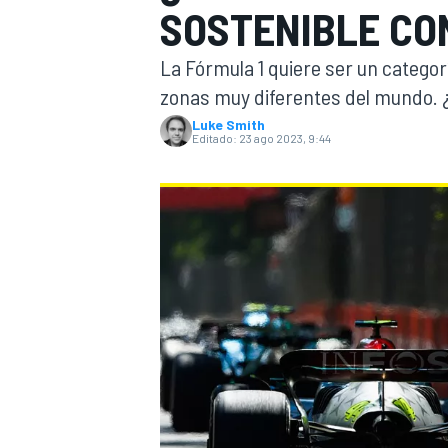
SOSTENIBLE CO
INDYCAR
WRC
La Fórmula 1 quiere ser un categor
zonas muy diferentes del mundo. ¿
Luke Smith
Editado:
23 ago 2023, 9:44
WEC
FÓRMULA E