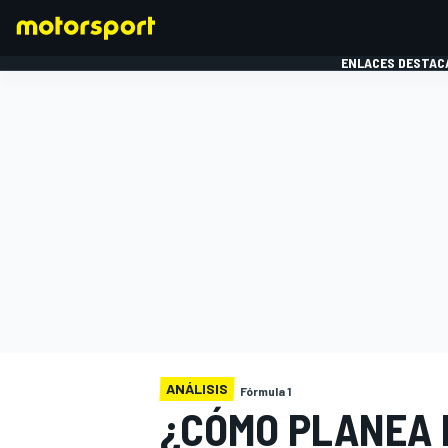
ENLACES DESTAC
FÓRMULA 1
MOTOG
ANÁLISIS
Fórmula 1
¿CÓMO PLANEA 