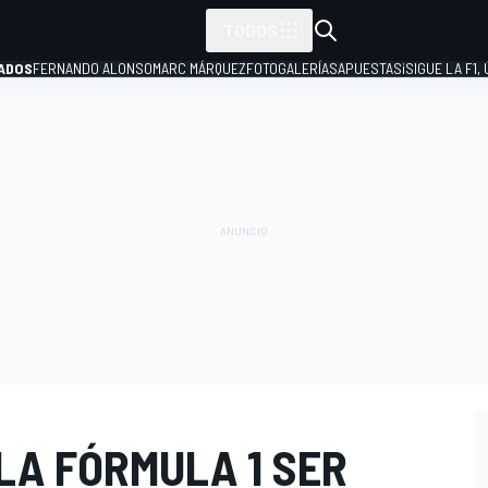
TODOS
ADOS
FERNANDO ALONSO
MARC MÁRQUEZ
FOTOGALERÍAS
APUESTAS
¡SIGUE LA F1,
P
LA FÓRMULA 1 SER