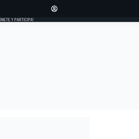
Haz que tu voz se escuche
comentando los artículos
 ÚNETE Y PARTICIPA!
INICIAR SESIÓN
EDICIÓN
ESPAÑA