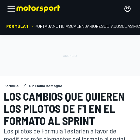
FÓRMULA 1
PORTADA
NOTICIAS
CALENDARIO
RESULTADOS
CLASIFI
Fórmula 1
GP Emilia Romagna
LOS CAMBIOS QUE QUIEREN
LOS PILOTOS DE F1 EN EL
FORMATO AL SPRINT
Los pilotos de Fórmula 1 estarían a favor de
modificar más elementos del formato al sprint,