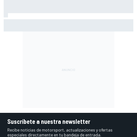
Por qué los progresos "no satisfacen" a Red Bull hasta
darle a Verstappen un coche ganador
Suscríbete a nuestra newsletter
Recibe noticias de motorsport, actualizaciones y ofertas
especiales directamente en tu bandeja de entrada.