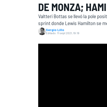
DE MONZA; HAMI
INDYCAR
WRC
Valtteri Bottas se llevó la pole posit
sprint donde Lewis Hamilton se met
Sergio Lillo
Editado:
11 sept 2021, 19:19
WEC
FÓRMULA E