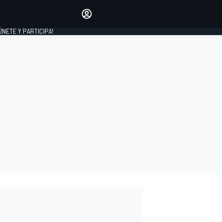
Haz que tu voz se escuche
comentando los artículos
 ÚNETE Y PARTICIPA!
INICIAR SESIÓN
EDICIÓN
ESPAÑA