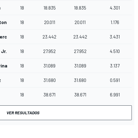
s
18
18.835
18.835
4.301
ton
18
20.011
20.011
1.176
erc
18
23.442
23.442
3.431
 Jr.
18
27.952
27.952
4.510
inazzi
18
31.089
31.089
3.137
z
18
31.680
31.680
0.591
18
38.671
38.671
6.991
VER RESULTADOS