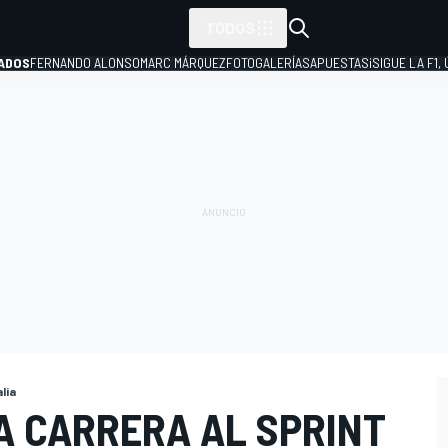
TODOS
ADOS
FERNANDO ALONSO
MARC MÁRQUEZ
FOTOGALERÍAS
APUESTAS
¡SIGUE LA F1,
P
alia
A CARRERA AL SPRINT