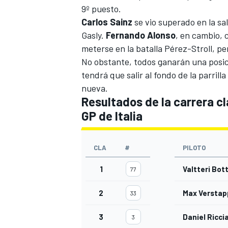
9º puesto.
Carlos
Sainz
se vio superado en la sa
Gasly.
Fernando
Alonso
, en cambio, 
meterse en la batalla Pérez-Stroll, per
No obstante, todos ganarán una posic
tendrá que salir al fondo de la parril
nueva.
Resultados de la carrera cla
GP de Italia
CLA
#
PILOTO
1
Valtteri Bot
77
2
Max Versta
33
3
Daniel Ricci
3