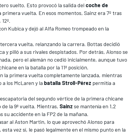
ero suelto. Esto provocó la salida del
coche de
a primera vuelta. En esos momentos, Sainz era 7º tras
 12º.
 con
Kubica
y dejó al
Alfa Romeo
trompeado en la
 tercera vuelta, relanzando la carrera. Bottas decidió
a y pilló a sus rivales despistados. Por detrás, Alonso se
nada, pero el alemán no cedió inicialmente, aunque tuvo
icane en la batalla por la 11ª posición.
en la primera vuelta completamente lanzada, mientras
 a los McLaren y la
batalla Stroll-Pérez
permitía a
 escapatoria del segundo vértice de la primera chicane
o de la 9ª vuelta. Mientras,
Sainz
se mantenía en 1,2
as su accidente en la FP2 de la mañana.
asar al
Aston Martin
, lo que aprovechó Alonso para
esta vez sí, le pasó legalmente en el mismo punto en la