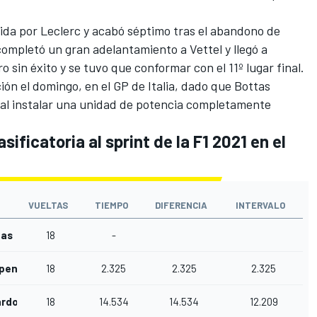
lida por Leclerc y acabó séptimo tras el abandono de
completó un gran adelantamiento a Vettel y llegó a
o sin éxito y se tuvo que conformar con el 11º lugar final.
ión el domingo, en el
GP de Italia
, dado que Bottas
la al instalar una unidad de potencia completamente
sificatoria al sprint de la F1 2021 en el
VUELTAS
TIEMPO
DIFERENCIA
INTERVALO
tas
18
-
ppen
18
2.325
2.325
2.325
ardo
18
14.534
14.534
12.209