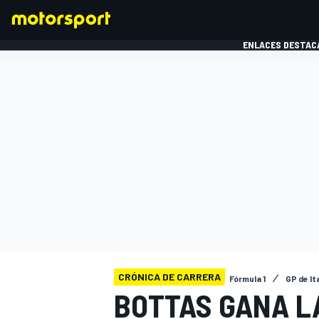
ENLACES DESTAC
FÓRMULA 1
MOTOG
CRÓNICA DE CARRERA
Fórmula 1
GP de It
BOTTAS GANA L