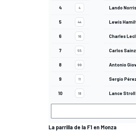
4
Lando Norri
4
5
Lewis Hamil
44
6
Charles Lecl
16
7
Carlos Sainz
55
8
Antonio Giov
99
9
Sergio Pére
11
MÁS CATEGORÍAS
10
Lance Stroll
18
La parrilla de la F1 en Monza