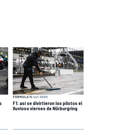
FÓRMULA 1
9 oct 2020
s
F1: así se divirtieron los pilotos el
lluvioso viernes de Nürburgring