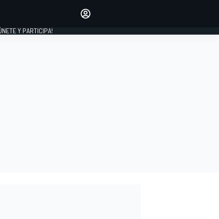
Haz que tu voz se escuche
comentando los artículos
 ÚNETE Y PARTICIPA!
INICIAR SESIÓN
EDICIÓN
ESPAÑA