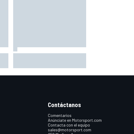
ón:
Martín: "No entiendo cómo
o
todavía lidero el Mundial"
iré
Contáctanos
Comentarios
Anúnciate en Motorsport.com
Contacta con el equipo
sales@motorsport.com