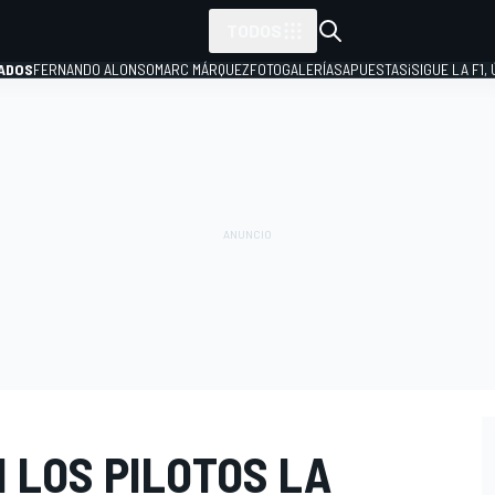
TODOS
ADOS
FERNANDO ALONSO
MARC MÁRQUEZ
FOTOGALERÍAS
APUESTAS
¡SIGUE LA F1,
P
 LOS PILOTOS LA