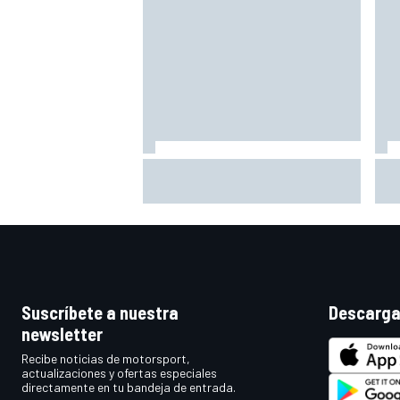
Las notas de mitad de temporada
Már
de la F1 2026: Cadillac arranca
camb
con buen pie su aventura
Suscríbete a nuestra
Descarga
newsletter
Recibe noticias de motorsport,
actualizaciones y ofertas especiales
directamente en tu bandeja de entrada.