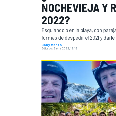
NOCHEVIEJA Y R
INDYCAR
WRC
2022?
Esquiando o en la playa, con pareja
formas de despedir el 2021 y darle 
Gaby Manzo
Editado:
2 ene 2022, 12:18
WEC
FÓRMULA E