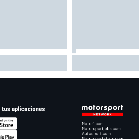
quez: "Ganar otro título no me
Raúl Fernández y su renovaci
iará la vida; a otros, sí"
"A veces no he estado del tod
fino; ahora alguna noche dorm
mejor"
 tus aplicaciones
Motor1.com
Motorsportjobs.com
Autosport.com
Motorsportstats.com