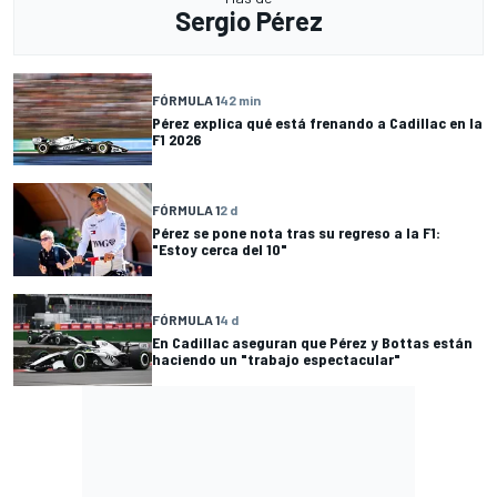
Sergio Pérez
FÓRMULA 1
42 min
Pérez explica qué está frenando a Cadillac en la
F1 2026
FÓRMULA 1
2 d
Pérez se pone nota tras su regreso a la F1:
"Estoy cerca del 10"
FÓRMULA 1
4 d
En Cadillac aseguran que Pérez y Bottas están
haciendo un "trabajo espectacular"