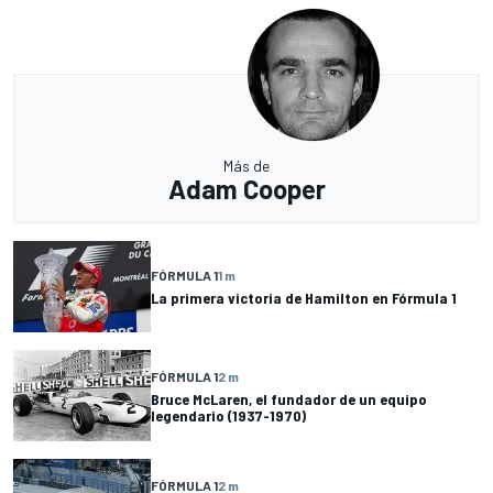
Más de
Adam Cooper
FÓRMULA 1
1 m
La primera victoria de Hamilton en Fórmula 1
FÓRMULA 1
2 m
Bruce McLaren, el fundador de un equipo
legendario (1937-1970)
FÓRMULA 1
2 m