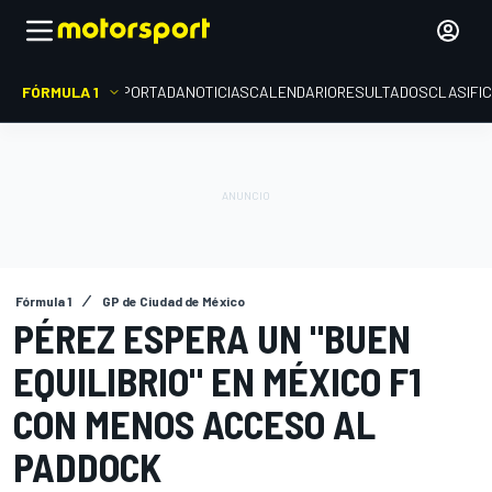
FÓRMULA 1
PORTADA
NOTICIAS
CALENDARIO
RESULTADOS
CLASIFI
Fórmula 1
GP de Ciudad de México
PÉREZ ESPERA UN "BUEN
EQUILIBRIO" EN MÉXICO F1
CON MENOS ACCESO AL
PADDOCK