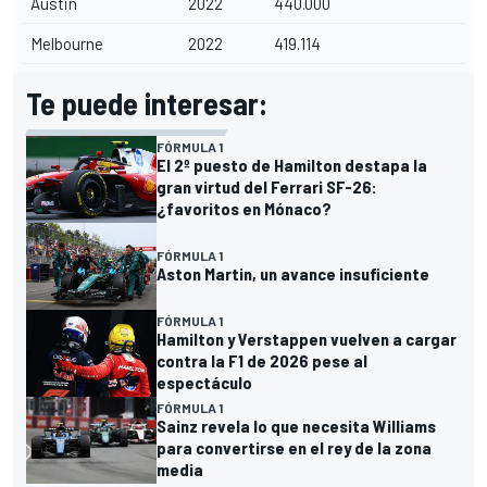
Austin
2022
440.000
Melbourne
2022
419.114
Te puede interesar:
FÓRMULA 1
El 2º puesto de Hamilton destapa la
gran virtud del Ferrari SF-26:
¿favoritos en Mónaco?
FÓRMULA 1
Aston Martin, un avance insuficiente
FÓRMULA 1
Hamilton y Verstappen vuelven a cargar
contra la F1 de 2026 pese al
espectáculo
FÓRMULA 1
Sainz revela lo que necesita Williams
para convertirse en el rey de la zona
media