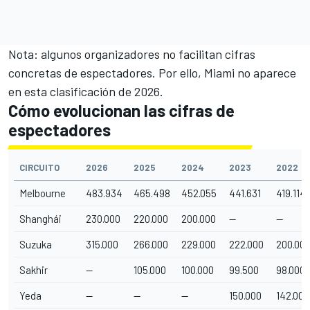
Nota: algunos organizadores no facilitan cifras
concretas de espectadores. Por ello, Miami no aparece
en esta clasificación de 2026.
Cómo evolucionan las cifras de
espectadores
CIRCUITO
2026
2025
2024
2023
2022
Melbourne
483.934
465.498
452.055
441.631
419.114
Shanghái
230.000
220.000
200.000
—
—
Suzuka
315.000
266.000
229.000
222.000
200.00
Sakhir
—
105.000
100.000
99.500
98.000
Yeda
—
—
—
150.000
142.000