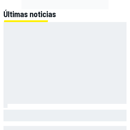
Últimas noticias
Por qué Aston Martin sigue siendo un destino más
atractivo de lo que parece en el mercado