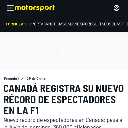
FÓRMULA 1
PORTADA
NOTICIAS
CALENDARIO
RESULTADOS
CLASIFI
Fórmula 1
GP de China
CANADÁ REGISTRA SU NUEVO
RÉCORD DE ESPECTADORES
EN LA F1
Nuevo récord de espectadores en Canadá: pese a
la lluvia del domingo, 360.000 aficionados