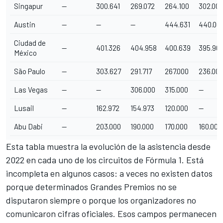
Singapur
—
300.641
269.072
264.100
302.00
Austin
—
—
—
444.631
440.00
Ciudad de
—
401.326
404.958
400.639
395.90
México
São Paulo
—
303.627
291.717
267.000
236.00
Las Vegas
—
—
306.000
315.000
—
Lusail
—
162.972
154.973
120.000
—
Abu Dabi
—
203.000
190.000
170.000
160.000
Esta tabla muestra la evolución de la asistencia desde
2022 en cada uno de los circuitos de Fórmula 1. Está
incompleta en algunos casos: a veces no existen datos
porque determinados Grandes Premios no se
disputaron siempre o porque los organizadores no
comunicaron cifras oficiales. Esos campos permanecen