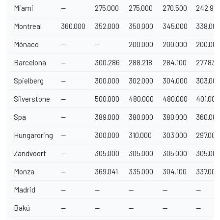
Miami
—
275.000
275.000
270.500
242.95
Montreal
360.000
352.000
350.000
345.000
338.00
Mónaco
—
—
200.000
200.000
200.00
Barcelona
—
300.286
288.218
284.100
277.836
Spielberg
—
300.000
302.000
304.000
303.00
Silverstone
—
500.000
480.000
480.000
401.000
Spa
—
389.000
380.000
380.000
360.00
Hungaroring
—
300.000
310.000
303.000
297.000
Zandvoort
—
305.000
305.000
305.000
305.00
Monza
—
369.041
335.000
304.100
337.000
Madrid
—
—
—
—
—
Bakú
—
—
—
—
—