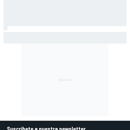
Alex Márquez: "Si estamos en medio de los que se jueguen
el título, a veces vamos a favorecer a uno y a putear a
otro"
Suscríbete a nuestra newsletter