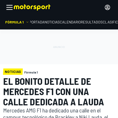
FÓRMULA 1
PORTADA
NOTICIAS
CALENDARIO
RESULTADOS
CLASIFI
NOTICIAS
Fórmula 1
EL BONITO DETALLE DE
MERCEDES F1 CON UNA
CALLE DEDICADA A LAUDA
Mercedes AMG F1 ha dedicado una calle en el
campus tecnológico de Brackley a Niki Lauda, el