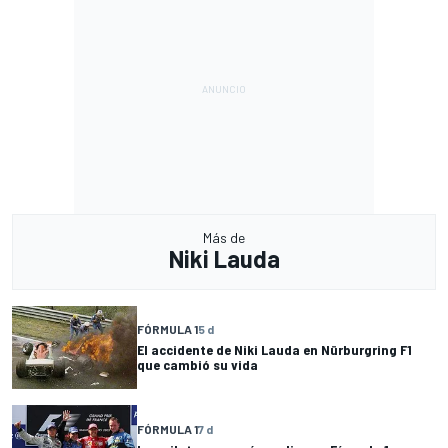
Más de
Niki Lauda
FÓRMULA 1
5 d
El accidente de Niki Lauda en Nürburgring F1
que cambió su vida
FÓRMULA 1
7 d