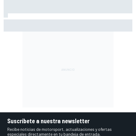
Vowles defiende el proyecto de Williams pese a sus pobres
resultados en 2026
Suscríbete a nuestra newsletter
Recibe noticias de motorsport, actualizaciones y ofertas
especiales directamente en tu bandeja de entrada.