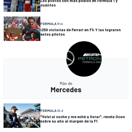
Los pilotos con más podios en Fórmula 1 y
cuántos
FÓRMULA 1
1 m
¡250 victorias de Ferrari en F1¡ Y las lograron
estos pilotos
Más de
Mercedes
FÓRMULA 1
2 d
"Volví al coche y me eché a llorar", revela Ocon
sobre su año al margen de la F1