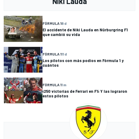
Niki Lauda
FÓRMULA 1
8 d
El accidente de Niki Lauda en Nürburgring F1
que cambió su vida
FÓRMULA 1
11 d
Los pilotos con más podios en Fórmula 1 y
cuántos
FÓRMULA 1
1 m
¡250 victorias de Ferrari en F1¡ Y las lograron
estos pilotos