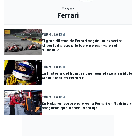
Más de
Ferrari
FÓRMULA 1
3 d
El gran dilema de Ferrari según un experto:
¿libertad a sus pilotos o pensar ya en el
Mundial?
FÓRMULA 1
5 d
La historia del hombre que reemplazó a su ídolo
Alain Prost en Ferrari F1
FÓRMULA 1
6 d
En McLaren sorprendió ver a Ferrari en Madring y
aseguran que tienen "ventaja"