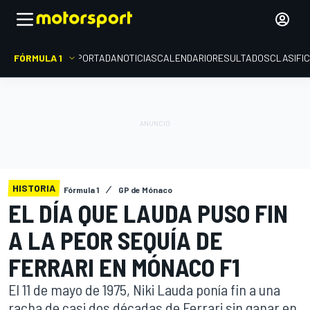
FÓRMULA 1
PORTADA
NOTICIAS
CALENDARIO
RESULTADOS
CLASIFI
HISTORIA
Fórmula 1
GP de Mónaco
EL DÍA QUE LAUDA PUSO FIN
A LA PEOR SEQUÍA DE
FERRARI EN MÓNACO F1
El 11 de mayo de 1975, Niki Lauda ponía fin a una
racha de casi dos décadas de Ferrari sin ganar en