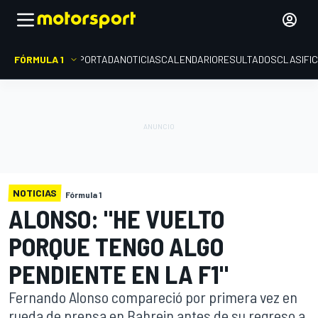
FÓRMULA 1
PORTADA
NOTICIAS
CALENDARIO
RESULTADOS
CLASIFI
NOTICIAS
Fórmula 1
ALONSO: "HE VUELTO
PORQUE TENGO ALGO
PENDIENTE EN LA F1"
Fernando Alonso compareció por primera vez en
rueda de prensa en Bahrein antes de su regreso a