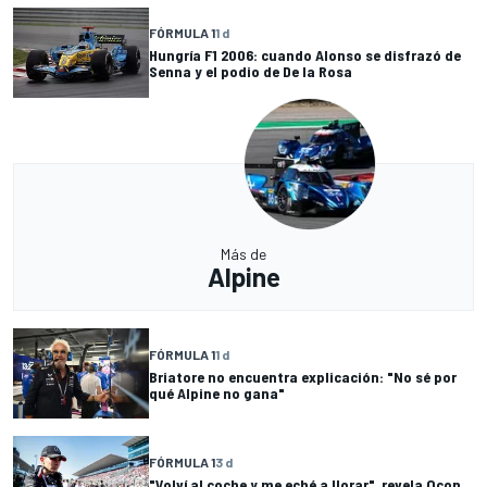
FÓRMULA 1
1 d
Hungría F1 2006: cuando Alonso se disfrazó de
Senna y el podio de De la Rosa
Más de
Alpine
FÓRMULA 1
1 d
Briatore no encuentra explicación: "No sé por
qué Alpine no gana"
FÓRMULA 1
3 d
"Volví al coche y me eché a llorar", revela Ocon