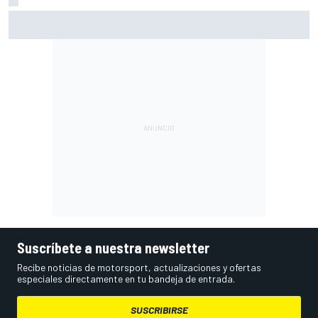
Márquez: "El año pasado marcaba la diferencia en puntos
en los que ahora voy algo peor"
Suscríbete a nuestra newsletter
Recibe noticias de motorsport, actualizaciones y ofertas
especiales directamente en tu bandeja de entrada.
SUSCRIBIRSE