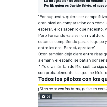
La integración de Alonso en Renault 
Perfil: quién es Davide Brivio, el nuev
"Por supuesto, quiero ser competitiv
gran nivel en comparación con cómo l
esperar, ellos saben lo que necesito.
Pero Fernando va a ser un rival duro. 
estamos compitiendo para el equipo 
entre los dos. Pero sí, apretaré".
Ocon también dejó claro entre risas 
alemán y el español se batían por ser 
MÁS CATEGORÍAS
"¡Yo era más fan de Michael! Lo sigo 
son probablemente los que me hicier
Todos los pilotos con los q
(Si no se te ven las fotos, pulsa en 'vers
107