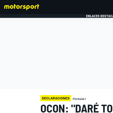
ENLACES DESTAC
FÓRMULA 1
MOTOG
DECLARACIONES
Fórmula 1
OCON: "DARÉ T