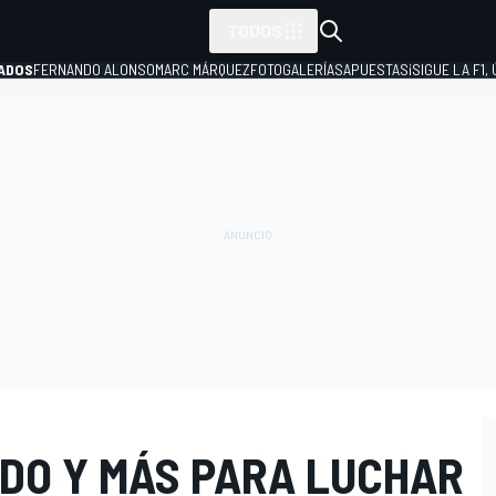
TODOS
ADOS
FERNANDO ALONSO
MARC MÁRQUEZ
FOTOGALERÍAS
APUESTAS
¡SIGUE LA F1,
P
ODO Y MÁS PARA LUCHAR