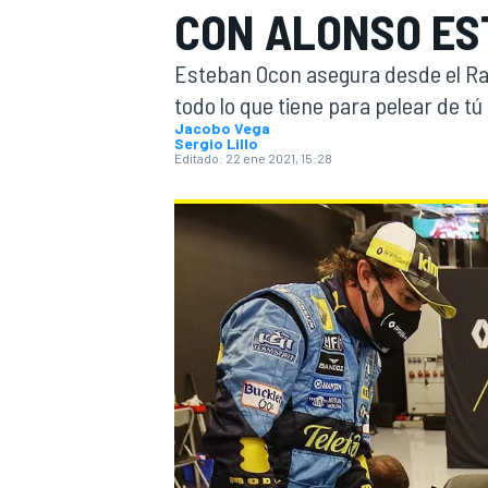
CON ALONSO ES
INDYCAR
WRC
Esteban Ocon asegura desde el Ral
todo lo que tiene para pelear de tú
Jacobo Vega
Sergio Lillo
Editado:
22 ene 2021, 15:28
WEC
FÓRMULA E