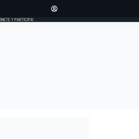
Haz que tu voz se escuche
comentando los artículos
 ÚNETE Y PARTICIPA!
INICIAR SESIÓN
EDICIÓN
ESPAÑA