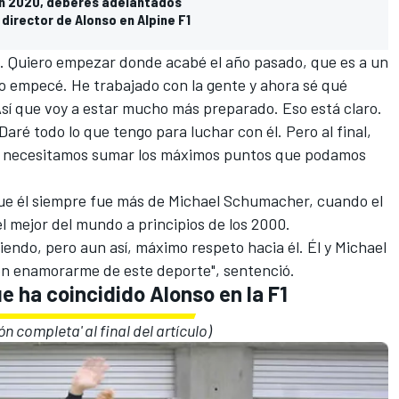
en 2020, deberes adelantados
o director de Alonso en Alpine F1
o. Quiero empezar donde acabé el año pasado, que es a un
o empecé. He trabajado con la gente y ahora sé qué
 Así que voy a estar mucho más preparado. Eso está claro.
Daré todo lo que tengo para luchar con él. Pero al final,
y necesitamos sumar los máximos puntos que podamos
que él siempre fue más de
Michael Schumacher
, cuando el
el mejor del mundo a principios de los 2000.
siendo, pero aun así, máximo respeto hacia él. Él y Michael
on enamorarme de este deporte", sentenció.
ue ha coincidido Alonso en la F1
ión completa' al final del artículo)