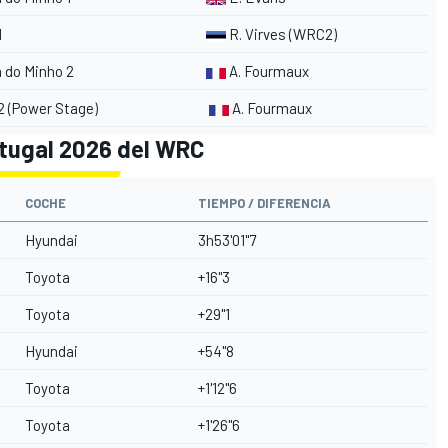
1
R. Virves (WRC2)
a do Minho 2
A. Fourmaux
2 (Power Stage)
A. Fourmaux
rtugal 2026 del WRC
COCHE
TIEMPO / DIFERENCIA
Hyundai
3h53'01"7
Toyota
+16"3
Toyota
+29"1
Hyundai
+54"8
Toyota
+1'12"6
Toyota
+1'26"6