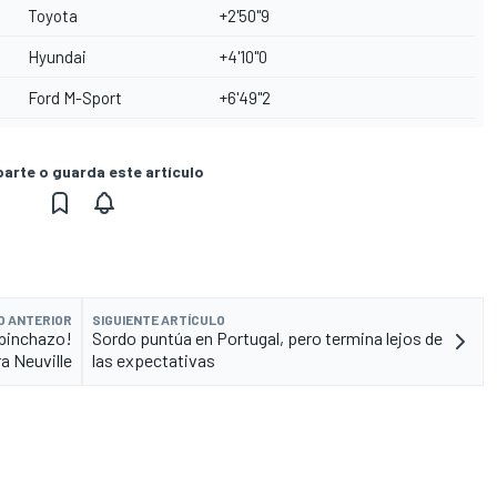
Toyota
+2'50"9
Hyundai
+4'10"0
Ford
M-Sport
+6'49"2
rte o guarda este artículo
O ANTERIOR
SIGUIENTE ARTÍCULO
 pinchazo!
Sordo puntúa en Portugal, pero termina lejos de
ra Neuville
las expectativas