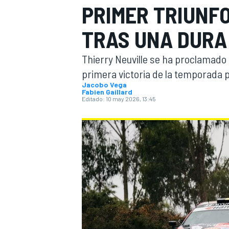
PRIMER TRIUNFO
INDYCAR
WRC
TRAS UNA DURA
Thierry Neuville se ha proclamado 
primera victoria de la temporada 
Jacobo Vega
Fabien Gaillard
Editado:
10 may 2026, 13:45
WEC
FÓRMULA E