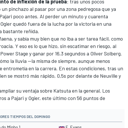
unto de inflexión de la prueba
: tras unos pocos
ió un pinchazo al pasar por una zona pedregosa que ya
Pajari
poco antes. Al perder un minuto y cuarenta
gier quedó fuera de la lucha por la victoria en una
a bastante reñida.
faena, y sabía muy bien que no iba a ser tarea fácil, como
oacia. Y eso es lo que hizo, sin escatimar en riesgo, al
Power Stage y ganar por 16,3 segundos a Oliver Solberg.
 cómo la lluvia —la misma de siempre, aunque menos
e entrometía en la carrera. En estas condiciones, tras un
en se mostró más rápido, 0,5s por delante de Neuville y
ampliar su ventaja sobre Katsuta en la general. Los
os a Pajari y Ogier, este último con 56 puntos de
ORES TIEMPOS DEL DOMINGO
a do Minho 1
E. Evans