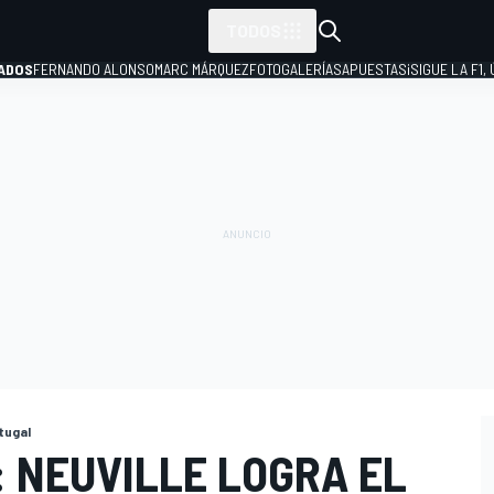
TODOS
ADOS
FERNANDO ALONSO
MARC MÁRQUEZ
FOTOGALERÍAS
APUESTAS
¡SIGUE LA F1,
P
rtugal
 NEUVILLE LOGRA EL