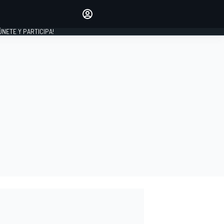
Haz que tu voz se escuche
comentando los artículos
 ÚNETE Y PARTICIPA!
INICIAR SESIÓN
EDICIÓN
ESPAÑA