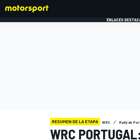
ENLACES DESTAC
FÓRMULA 1
MOTOG
RESUMEN DE LA ETAPA
WRC
Rally de Po
WRC PORTUGAL: