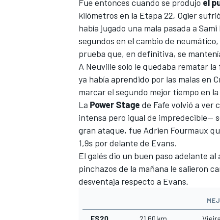
Fue entonces cuando se produjo
el p
kilómetros en la Etapa 22, Ogier sufr
había jugado una mala pasada a
Sami 
segundos en el cambio de neumático, O
prueba que, en definitiva, se mantení
A Neuville solo le quedaba rematar la 
ya había aprendido por las malas en Cr
marcar el segundo mejor tiempo en la 
La
Power Stage
de Fafe volvió a ver
intensa pero igual de impredecible— s
gran ataque, fue
Adrien Fourmaux
qui
1,9s por delante de Evans.
El galés dio un buen paso adelante al 
pinchazos de la mañana le salieron car
desventaja respecto a Evans.
MEJ
ES20
21,60 km
Vieir