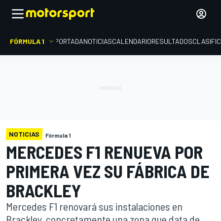
FÓRMULA 1
PORTADA
NOTICIAS
CALENDARIO
RESULTADOS
CLASIFI
NOTICIAS
Fórmula 1
MERCEDES F1 RENUEVA POR
PRIMERA VEZ SU FÁBRICA DE
BRACKLEY
Mercedes F1 renovará sus instalaciones en
Brackley, concretamente una zona que data de