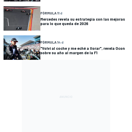
FÓRMULA 1
1 d
Mercedes revela su estrategia con las mejoras
para lo que queda de 2026
FÓRMULA 1
4 d
"Volví al coche y me eché a llorar", revela Ocon
sobre su año al margen de la F1