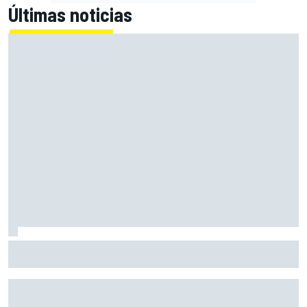
Últimas noticias
MotoGP en DIRECTO: la carrera sprint y clasificación en
Silverstone con Live Timing