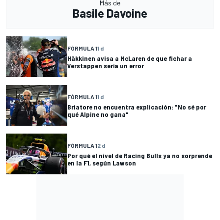
Más de
Basile Davoine
FÓRMULA 1
1 d
Häkkinen avisa a McLaren de que fichar a
Verstappen sería un error
FÓRMULA 1
1 d
Briatore no encuentra explicación: "No sé por
qué Alpine no gana"
FÓRMULA 1
2 d
Por qué el nivel de Racing Bulls ya no sorprende
en la F1, según Lawson