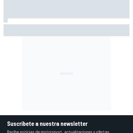
Moto2 en Silverstone – Resumen y resultados – Guevara
líder, con cinco españoles en el top 6
Suscríbete a nuestra newsletter
Recibe noticias de motorsport, actualizaciones y ofertas