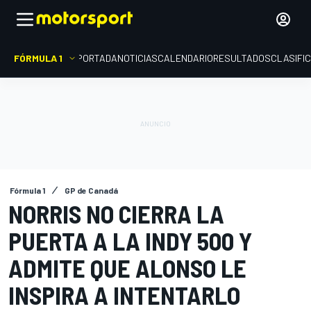
FÓRMULA 1
PORTADA
NOTICIAS
CALENDARIO
RESULTADOS
CLASIFI
Fórmula 1
GP de Canadá
NORRIS NO CIERRA LA
PUERTA A LA INDY 500 Y
ADMITE QUE ALONSO LE
INSPIRA A INTENTARLO