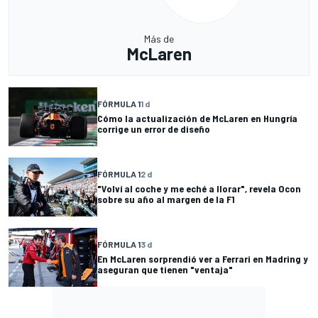
Más de
McLaren
FÓRMULA 1
1 d
Cómo la actualización de McLaren en Hungría
corrige un error de diseño
FÓRMULA 1
2 d
"Volví al coche y me eché a llorar", revela Ocon
sobre su año al margen de la F1
FÓRMULA 1
3 d
En McLaren sorprendió ver a Ferrari en Madring y
aseguran que tienen "ventaja"