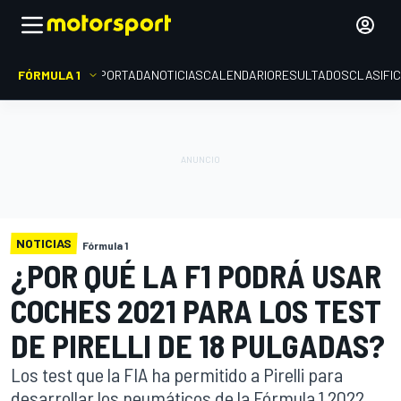
FÓRMULA 1
PORTADA
NOTICIAS
CALENDARIO
RESULTADOS
CLASIFI
NOTICIAS
Fórmula 1
¿POR QUÉ LA F1 PODRÁ USAR
COCHES 2021 PARA LOS TEST
DE PIRELLI DE 18 PULGADAS?
Los test que la FIA ha permitido a Pirelli para
desarrollar los neumáticos de la Fórmula 1 2022,