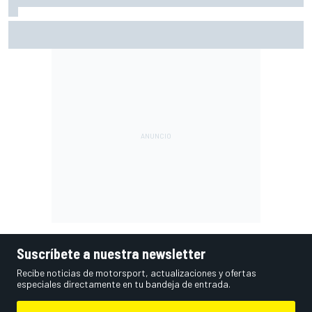
MotoGP en DIRECTO: la Práctica de Silverstone (Gran
Bretaña), con Live Timing
Suscríbete a nuestra newsletter
Recibe noticias de motorsport, actualizaciones y ofertas
especiales directamente en tu bandeja de entrada.