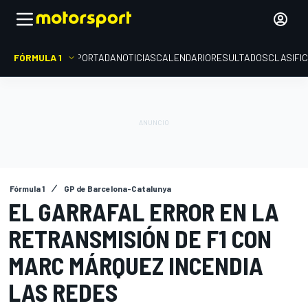
FÓRMULA 1
PORTADA
NOTICIAS
CALENDARIO
RESULTADOS
CLASIFI
Fórmula 1
GP de Barcelona-Catalunya
EL GARRAFAL ERROR EN LA
RETRANSMISIÓN DE F1 CON
MARC MÁRQUEZ INCENDIA
LAS REDES