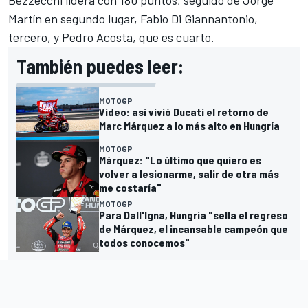
Bezzecchi
lidera con 180 puntos, seguido de
Jorge
Martín
en segundo lugar,
Fabio Di Giannantonio
,
tercero, y
Pedro Acosta
, que es cuarto.
También puedes leer:
MOTOGP
Vídeo: así vivió Ducati el retorno de
Marc Márquez a lo más alto en Hungría
MOTOGP
Márquez: "Lo último que quiero es
volver a lesionarme, salir de otra más
me costaría"
MOTOGP
Para Dall'Igna, Hungría "sella el regreso
de Márquez, el incansable campeón que
todos conocemos"