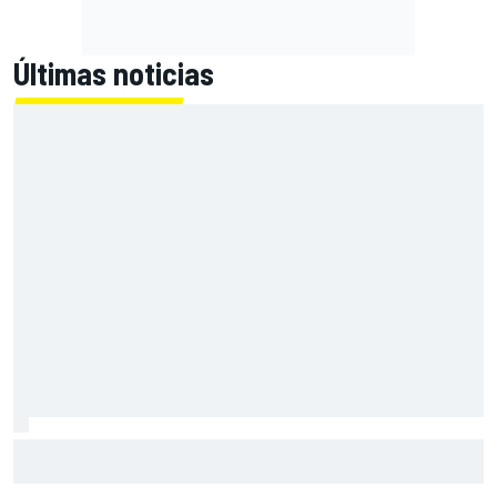
Últimas noticias
Moto3 en Silverstone - Resumen y resultados - Perrone
lidera la Práctica por solo 10 milésimas