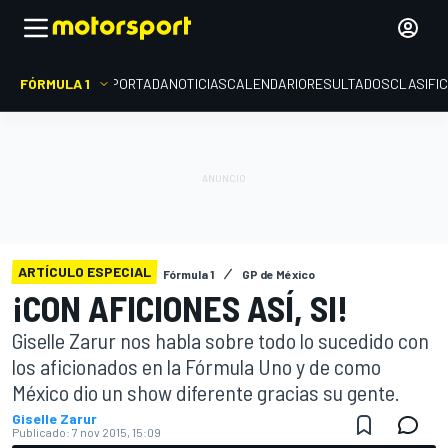
FÓRMULA 1
PORTADA
NOTICIAS
CALENDARIO
RESULTADOS
CLASIFI
ARTÍCULO ESPECIAL
Fórmula 1
GP de México
¡CON AFICIONES ASÍ, SI!
Giselle Zarur nos habla sobre todo lo sucedido con
los aficionados en la Fórmula Uno y de como
México dio un show diferente gracias su gente.
Giselle Zarur
Publicado:
7 nov 2015, 15:09