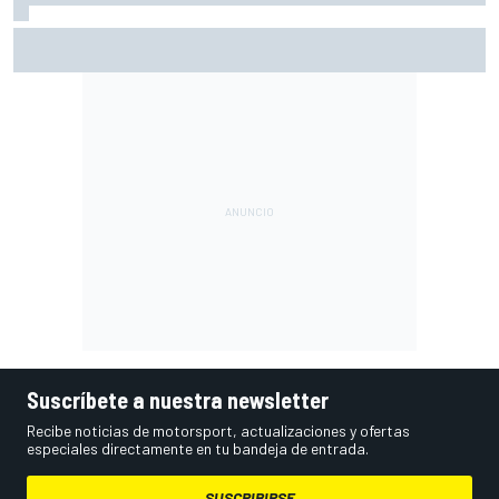
Vowles defiende el proyecto de Williams pese a sus pobres
resultados en 2026
Suscríbete a nuestra newsletter
Recibe noticias de motorsport, actualizaciones y ofertas
especiales directamente en tu bandeja de entrada.
SUSCRIBIRSE