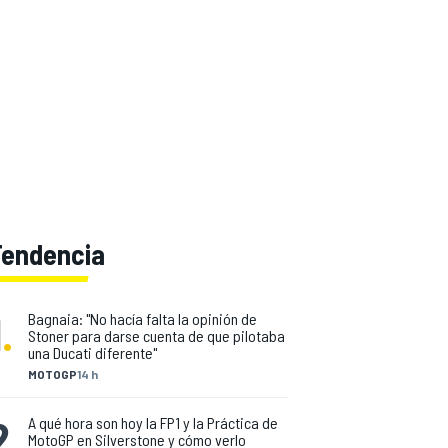
Tendencia
1
.
Bagnaia: "No hacía falta la opinión de
Stoner para darse cuenta de que pilotaba
una Ducati diferente"
MOTOGP
14 h
2
.
A qué hora son hoy la FP1 y la Práctica de
MotoGP en Silverstone y cómo verlo