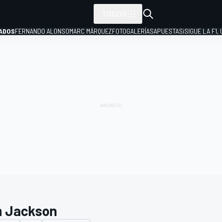
TODOS
ADOS
FERNANDO ALONSO
MARC MÁRQUEZ
FOTOGALERÍAS
APUESTAS
¡SIGUE LA F1,
P
 Jackson