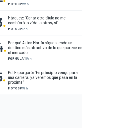
MOTOGP
22 h
3
.
Márquez: "Ganar otro título no me
cambiará la vida; a otros, sí"
MOTOGP
17 h
4
.
Por qué Aston Martin sigue siendo un
destino más atractivo de lo que parece en
el mercado
FÓRMULA 1
14 h
5
.
Pol Espargaró: "En principio vengo para
una carrera, ya veremos qué pasa en la
próxima"
MOTOGP
15 h