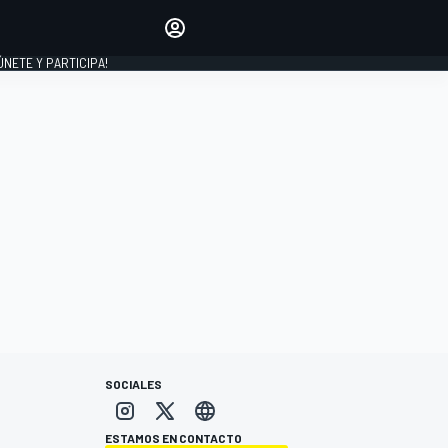
Haz que tu voz se escuche
comentando los artículos
 ÚNETE Y PARTICIPA!
INICIAR SESIÓN
EDICIÓN
ESPAÑA
SOCIALES
ESTAMOS EN CONTACTO