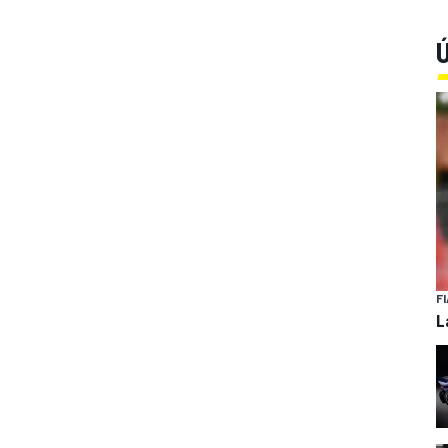
Ú
FI
L