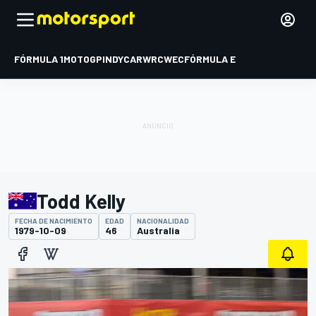
FÓRMULA 1
MOTOGP
INDYCAR
WRC
WEC
FÓRMULA E
Todd Kelly
FECHA DE NACIMIENTO
EDAD
NACIONALIDAD
1979-10-09
46
Australia