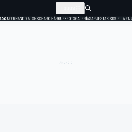
TODOS
ADOS
FERNANDO ALONSO
MARC MÁRQUEZ
FOTOGALERÍAS
APUESTAS
¡SIGUE LA F1,
P