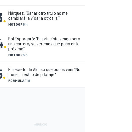
3
.
Márquez: "Ganar otro título no me
cambiará la vida; a otros, sí"
MOTOGP
8 h
4
.
Pol Espargaró: "En principio vengo para
una carrera, ya veremos qué pasa en la
próxima"
MOTOGP
5 h
5
.
El secreto de Alonso que pocos ven: "No
tiene un estilo de pilotaje"
FÓRMULA 1
1 d