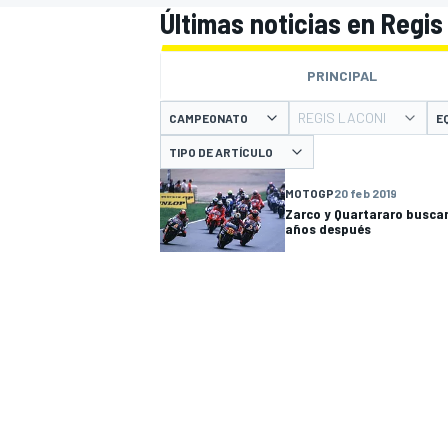
Últimas noticias en Regis
INDYCAR
WRC
PRINCIPAL
REGIS LACONI
CAMPEONATO
E
TIPO DE ARTÍCULO
MOTOGP
20 feb 2019
Zarco y Quartararo busca
años después
WEC
FÓRMULA E