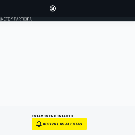
Haz que tu voz se escuche
comentando los artículos
 ÚNETE Y PARTICIPA!
INICIAR SESIÓN
EDICIÓN
ESPAÑA
ESTAMOS EN CONTACTO
ACTIVA LAS ALERTAS