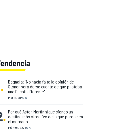
Tendencia
1
.
Bagnaia: "No hacía falta la opinión de
Stoner para darse cuenta de que pilotaba
una Ducati diferente"
MOTOGP
5 h
2
.
Por qué Aston Martin sigue siendo un
destino más atractivo de lo que parece en
el mercado
FÓRMULA 1
4 h